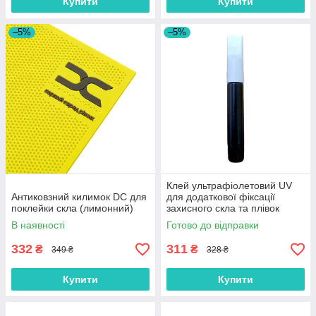
Купити
Купити
–5%
–5%
Клей ультрафіолетовий UV
Антиковзний килимок DC для
для додаткової фіксації
поклейки скла (лимонний)
захисного скла та плівок
В наявності
Готово до відправки
332
311
₴
₴
349 ₴
328 ₴
Купити
Купити