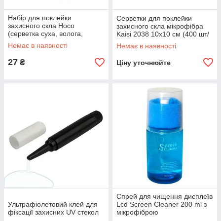
Набір для поклейки
Серветки для поклейки
захисного скла Hoco
захисного скла мікрофібра
(серветка суха, волога,
Kaisi 2038 10х10 см (400 шт/
deduster)
1 уп.)
Немає в наявності
Немає в наявності
27
₴
Ціну уточнюйте
Спрей для чищення дисплеїв
Ультрафіолетовий клей для
Lcd Screen Cleaner 200 ml з
фіксації захисних UV стекол
мікрофіброю