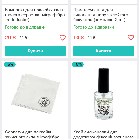
Комплект для поклейки скла
Пристосування для
(волога серветка, мікрофібра
видалення пилу з клейкого
та deduster)
боку скла (комплект 2 шт)
Готово до відправки
Готово до відправки
29
10
₴
₴
31 ₴
11 ₴
Купити
Купити
–5%
–5%
Серветки для поклейки
Клей силіконовий для
захисного скла мікрофібра
додаткової фіксації захисного