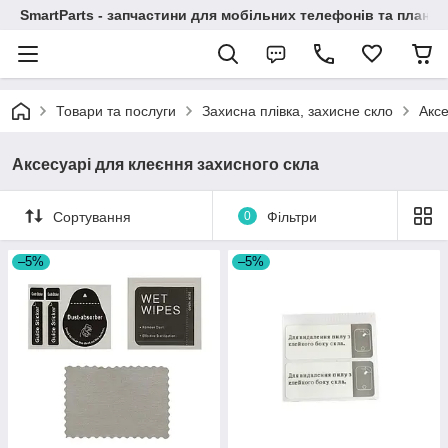
SmartParts - запчастини для мобільних телефонів та планше
Товари та послуги
Захисна плівка, захисне скло
Аксе
Аксесуарі для клеєння захисного скла
Сортування
0
Фільтри
–5%
–5%