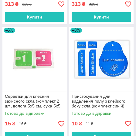
313
313
₴
₴
329 ₴
329 ₴
Купити
Купити
–5%
–5%
Серветки для клеєння
Пристосування для
захисного скла (комплект 2
видалення пилу з клейкого
шт., волога 5х5 см, суха 5х5
боку скла (комплект синій)
см)
Готово до відправки
Готово до відправки
15
10
₴
₴
16 ₴
11 ₴