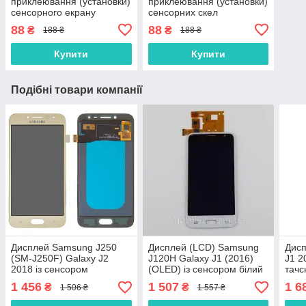
приклеювання (установки)
приклеювання (установки)
сенсорного екрану
сенсорних скел
(тачскріна), дисплея
(тачскринів), дисплеїв
88
88
₴
₴
188 ₴
188 ₴
(модуля) 15 мл
(модулів) і корпусів до їх
основи
Купити
Купити
Подібні товари компанії
Дисплей Samsung J250
Дисплей (LCD) Samsung
Дисп
(SM-J250F) Galaxy J2
J120H Galaxy J1 (2016)
J1 2
2018 із сенсором
(OLED) із сенсором білий
тачс
(тачскрином) золотий
1 456
1 507
1 6
₴
₴
1 506 ₴
1 557 ₴
OLED