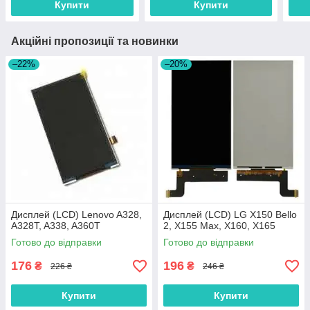
Купити
Купити
Акційні пропозиції та новинки
–22%
–20%
Дисплей (LCD) Lenovo A328,
Дисплей (LCD) LG X150 Bello
A328T, A338, A360T
2, X155 Max, X160, X165
Готово до відправки
Готово до відправки
176
196
₴
₴
226 ₴
246 ₴
Купити
Купити