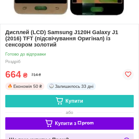
Дисплей (LCD) Samsung J120H Galaxy J1
(2016) TFT (підсвічування Оригінал) із
сенсором золотий
Готово до відправки
Роздріб
664
₴
714 ₴
Економія
50 ₴
Залишилось
33 дні
Купити
або
Купити з