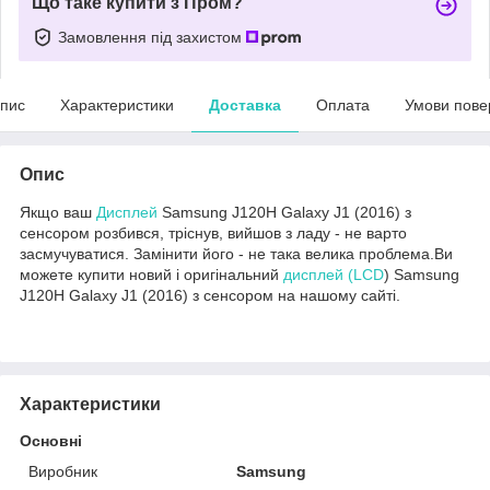
Що таке купити з Пром?
Замовлення під захистом
пис
Характеристики
Доставка
Оплата
Умови пове
Опис
Якщо ваш
Дисплей
Samsung J120H Galaxy J1 (2016) з
сенсором розбився, тріснув, вийшов з ладу - не варто
засмучуватися. Замінити його - не така велика проблема.Ви
можете купити новий і оригінальний
дисплей (LCD
) Samsung
J120H Galaxy J1 (2016) з сенсором на нашому сайті.
Характеристики
Основні
Виробник
Samsung