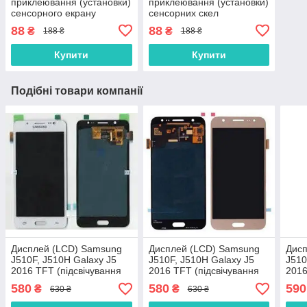
приклеювання (установки)
приклеювання (установки)
сенсорного екрану
сенсорних скел
(тачскріна), дисплея
(тачскринів), дисплеїв
88
88
₴
₴
188 ₴
188 ₴
(модуля) 15 мл
(модулів) і корпусів до їх
основи
Купити
Купити
Подібні товари компанії
Дисплей (LCD) Samsung
Дисплей (LCD) Samsung
Дис
J510F, J510H Galaxy J5
J510F, J510H Galaxy J5
J510
2016 TFT (підсвічування
2016 TFT (підсвічування
2016
Оригінал) із сенсором
Оригінал) із сенсором
Ориг
580
580
590
₴
₴
630 ₴
630 ₴
білий
золотий
чор