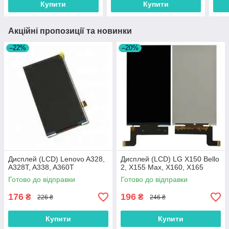
Купити
Купити
Акційні пропозиції та новинки
–22%
–20%
Дисплей (LCD) Lenovo A328,
Дисплей (LCD) LG X150 Bello
A328T, A338, A360T
2, X155 Max, X160, X165
Готово до відправки
Готово до відправки
176
196
₴
₴
226 ₴
246 ₴
Купити
Купити