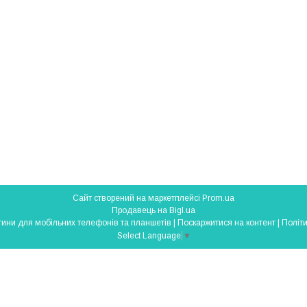
Сайт створений на маркетплейсі
Prom.ua
Продавець на Bigl.ua
SmartParts - запчастини для мобільних телефонів та планшетів |
Поскаржитися на контент
|
Політи
Select Language
▼