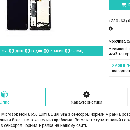
К
+380 (63) 
У компанії
0
0
0
0
0
0
0
0
ось
Днів
Годин
Хвилин
Секунд
який товар
повернен
Опис
Характеристики
й
Microsoft Nokia 650 Lumia Dual Sim з сенсором чорний + рамка розб
інити його - не така велика проблема. Ви можете купити новий і о
 з сенсором чорний + рамка на нашому сайті.