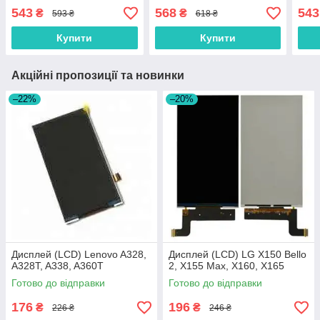
сенсором чорний
543
568
543
₴
₴
593 ₴
618 ₴
Купити
Купити
Акційні пропозиції та новинки
–22%
–20%
Дисплей (LCD) Lenovo A328,
Дисплей (LCD) LG X150 Bello
A328T, A338, A360T
2, X155 Max, X160, X165
Готово до відправки
Готово до відправки
176
196
₴
₴
226 ₴
246 ₴