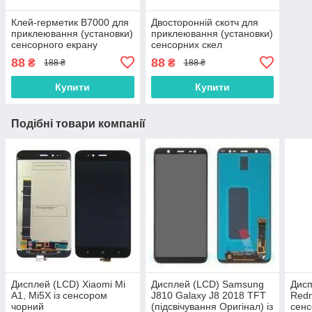
Клей-герметик B7000 для
Двосторонній скотч для
приклеювання (установки)
приклеювання (установки)
сенсорного екрану
сенсорних скел
(тачскріна), дисплея
(тачскринів), дисплеїв
88
88
₴
₴
188 ₴
188 ₴
(модуля) 15 мл
(модулів) і корпусів до їх
основи
Купити
Купити
Подібні товари компанії
Дисплей (LCD) Xiaomi Mi
Дисплей (LCD) Samsung
Дисп
A1, Mi5X із сенсором
J810 Galaxy J8 2018 TFT
Redm
чорний
(підсвічування Оригінал) із
сенс