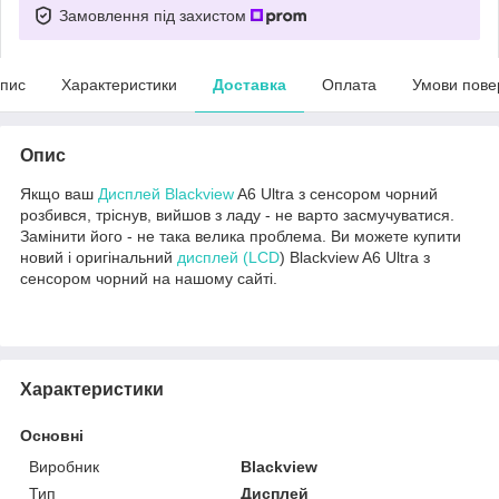
Замовлення під захистом
пис
Характеристики
Доставка
Оплата
Умови пове
Опис
Якщо ваш
Дисплей Blackview
A6 Ultra з сенсором чорний
розбився, тріснув, вийшов з ладу - не варто засмучуватися.
Замінити його - не така велика проблема. Ви можете купити
новий і оригінальний
дисплей (LCD
) Blackview A6 Ultra з
сенсором чорний на нашому сайті.
Характеристики
Основні
Виробник
Blackview
Тип
Дисплей