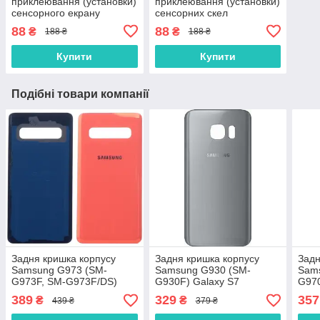
приклеювання (установки)
приклеювання (установки)
сенсорного екрану
сенсорних скел
(тачскріна), дисплея
(тачскринів), дисплеїв
88
88
₴
₴
188 ₴
188 ₴
(модуля) 15 мл
(модулів) і корпусів до їх
основи
Купити
Купити
Подібні товари компанії
Задня кришка корпусу
Задня кришка корпусу
Задн
Samsung G973 (SM-
Samsung G930 (SM-
Sam
G973F, SM-G973F/DS)
G930F) Galaxy S7
G97
Galaxy S10 рожева
срібляста Оригінал
Gala
389
329
357
₴
₴
439 ₴
379 ₴
Оригінал
Ориг