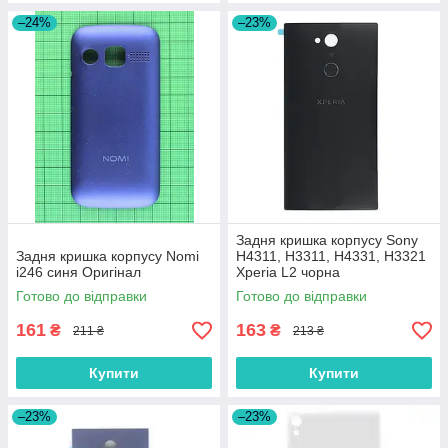
–24%
–23%
Задня кришка корпусу Sony
Задня кришка корпусу Nomi
H4311, H3311, H4331, H3321
i246 синя Оригінал
Xperia L2 чорна
Готово до відправки
Готово до відправки
161
163
₴
₴
211 ₴
213 ₴
Купити
Купити
–23%
–23%