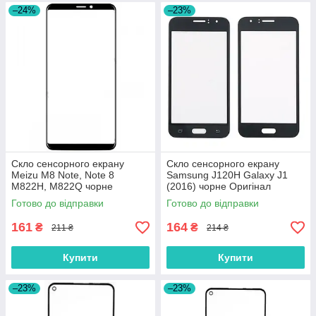
–24%
–23%
Скло сенсорного екрану
Скло сенсорного екрану
Meizu M8 Note, Note 8
Samsung J120H Galaxy J1
M822H, M822Q чорне
(2016) чорне Оригінал
Оригінал
Готово до відправки
Готово до відправки
161
164
₴
₴
211 ₴
214 ₴
Купити
Купити
–23%
–23%