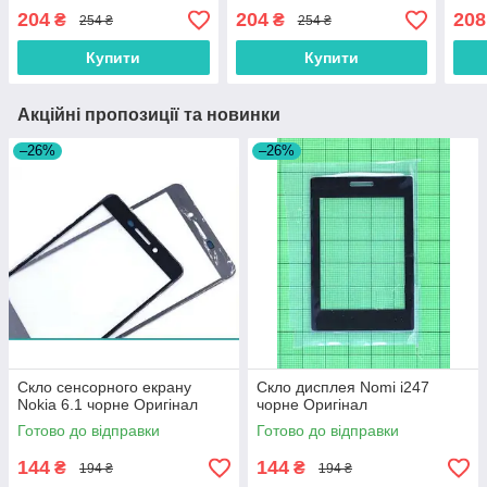
Оригінал
204
204
208
₴
₴
254 ₴
254 ₴
Купити
Купити
Акційні пропозиції та новинки
–26%
–26%
Скло сенсорного екрану
Скло дисплея Nomi i247
Nokia 6.1 чорне Оригінал
чорне Оригінал
Готово до відправки
Готово до відправки
144
144
₴
₴
194 ₴
194 ₴