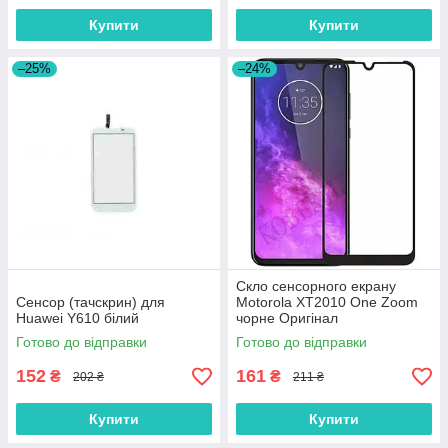
Купити
Купити
–25%
–24%
Скло сенсорного екрану
Сенсор (тачскрин) для
Motorola XT2010 One Zoom
Huawei Y610 білий
чорне Оригінал
Готово до відправки
Готово до відправки
152
161
₴
₴
202 ₴
211 ₴
Купити
Купити