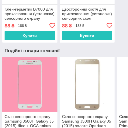
Клей-герметик B7000 для
Двосторонній скотч для
приклеювання (установки)
приклеювання (установки)
сенсорного екрану
сенсорних скел
(тачскріна), дисплея
(тачскринів), дисплеїв
88
88
₴
₴
188 ₴
188 ₴
(модуля) 15 мл
(модулів) і корпусів до їх
основи
Купити
Купити
Подібні товари компанії
Скло сенсорного екрану
Скло сенсорного екрану
Скло
Samsung J500H Galaxy J5
Samsung J500H Galaxy J5
Sams
(2015) біле + OCA плівка
(2015) золоте Оригінал
Prim