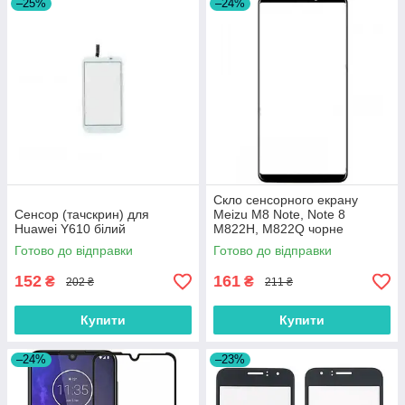
–25%
–24%
Скло сенсорного екрану
Сенсор (тачскрин) для
Meizu M8 Note, Note 8
Huawei Y610 білий
M822H, M822Q чорне
Оригінал
Готово до відправки
Готово до відправки
152
161
₴
₴
202 ₴
211 ₴
Купити
Купити
–24%
–23%