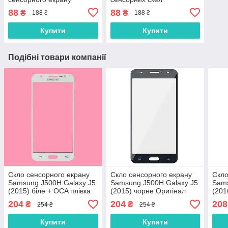
(тачскріна), дисплея
(тачскринів), дисплеїв
88
88
₴
₴
188 ₴
188 ₴
(модуля) 15 мл
(модулів) і корпусів до їх
основи
Купити
Купити
Подібні товари компанії
Скло сенсорного екрану
Скло сенсорного екрану
Скло
Samsung J500H Galaxy J5
Samsung J500H Galaxy J5
Sams
(2015) біле + OCA плівка
(2015) чорне Оригінал
(201
Оригінал
плів
204
204
208
₴
₴
254 ₴
254 ₴
Купити
Купити