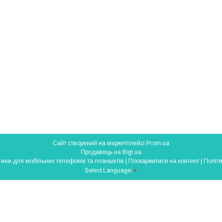
Сайт створений на маркетплейсі
Prom.ua
Продавець на Bigl.ua
SmartParts - запчастини для мобільних телефонів та планшетів |
Поскаржитися на контент
|
Політи
Select Language
▼