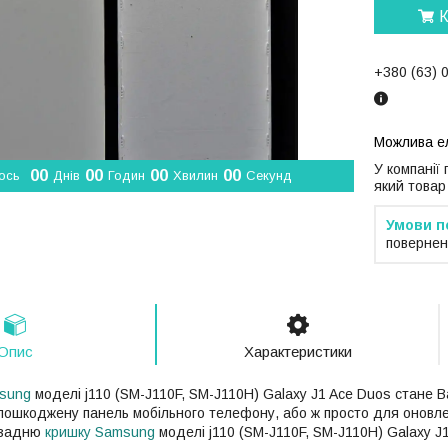
К
+380 (63) 
У компанії
0
0
0
0
0
0
0
0
ось
Днів
Годин
Хвилин
Секунд
який товар
повернен
Опис
Характеристики
sung
моделі j110 (SM-J110F, SM-J110H) Galaxy J1 Ace Duos стане В
 пошкоджену панель мобільного телефону, або ж просто для оновле
у задню
кришку Samsung
моделі j110 (SM-J110F, SM-J110H) Galaxy J1