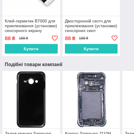
Клей-герметик B7000 для
Двосторонній скотч для
приклеювання (установки)
приклеювання (установки)
сенсорного екрану
сенсорних скел
(тачскріна), дисплея
(тачскринів), дисплеїв
88
88
₴
₴
188 ₴
188 ₴
(модуля) 15 мл
(модулів) і корпусів до їх
основи
Купити
Купити
Подібні товари компанії
Задня кришка Samsung
Корпус Samsung J110H
Задн