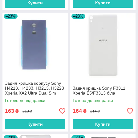
Купити
Купити
–23%
–23%
Задня кришка корпусу Sony
H4213, H4233, H3213, H3223
Задня кришка Sony F3311
Xperia XA2 Ultra Dual Sim
Xperia E5/F3313 біла
синя
Готово до відправки
Готово до відправки
163
164
₴
₴
213 ₴
214 ₴
Купити
Купити
–23%
–23%