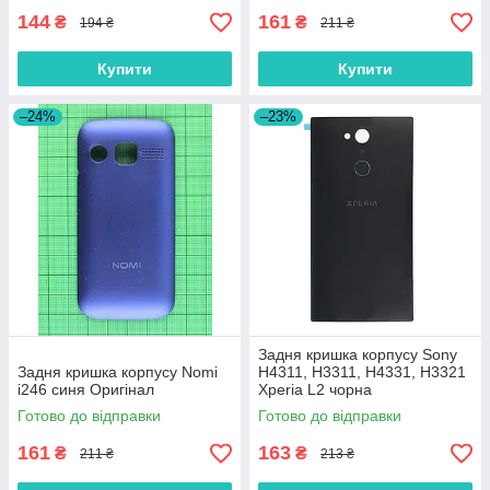
144
161
₴
₴
194 ₴
211 ₴
Купити
Купити
–24%
–23%
Задня кришка корпусу Sony
Задня кришка корпусу Nomi
H4311, H3311, H4331, H3321
i246 синя Оригінал
Xperia L2 чорна
Готово до відправки
Готово до відправки
161
163
₴
₴
211 ₴
213 ₴