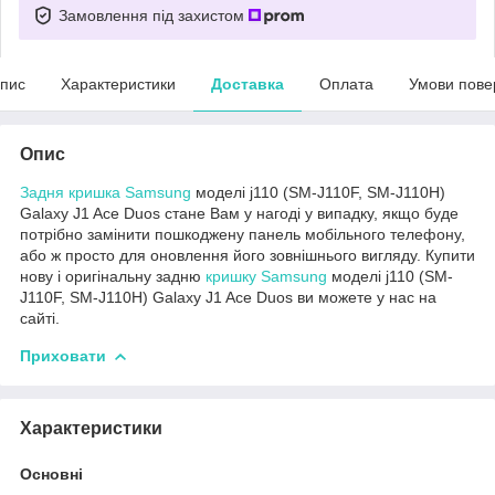
Замовлення під захистом
пис
Характеристики
Доставка
Оплата
Умови пове
Опис
Задня кришка Samsung
моделі j110 (SM-J110F, SM-J110H)
Galaxy J1 Ace Duos стане Вам у нагоді у випадку, якщо буде
потрібно замінити пошкоджену панель мобільного телефону,
або ж просто для оновлення його зовнішнього вигляду. Купити
нову і оригінальну задню
кришку Samsung
моделі j110 (SM-
J110F, SM-J110H) Galaxy J1 Ace Duos ви можете у нас на
сайті.
Приховати
Характеристики
Основні