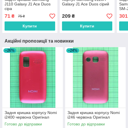
J110 Galaxy J1 Ace Duos
Galaxy J1 Ace Duos сірий
Sams
сіра
SM-J
2018
71
209
301
₴
₴
75 ₴
Купити
Купити
Акційні пропозиції та новинки
–26%
–24%
Задня кришка корпусу Nomi
Задня кришка корпусу Nomi
i2400 червона Оригінал
i246 червона Оригінал
Готово до відправки
Готово до відправки