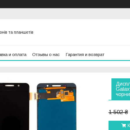
онів та планшетів
вка и оплата
Отзывы о нас
Гарантия и возврат
Диспл
Galax
чорн
1 502 ₴
К