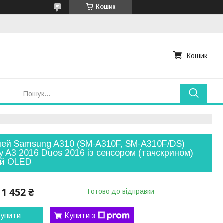
Кошик
Кошик
ей Samsung A310 (SM-A310F, SM-A310F/DS)
y A3 2016 Duos 2016 із сенсором (тачскрином)
ий OLED
1 452 ₴
Готово до відправки
упити
Купити з