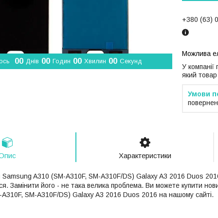
+380 (63) 
0
0
0
0
0
0
0
0
ось
Днів
Годин
Хвилин
Секунд
У компанії
який товар
повернен
Опис
Характеристики
й
Samsung A310 (SM-A310F, SM-A310F/DS) Galaxy A3 2016 Duos 2016 
я. Замінити його - не така велика проблема. Ви можете купити нов
A310F, SM-A310F/DS) Galaxy A3 2016 Duos 2016 на нашому сайті.