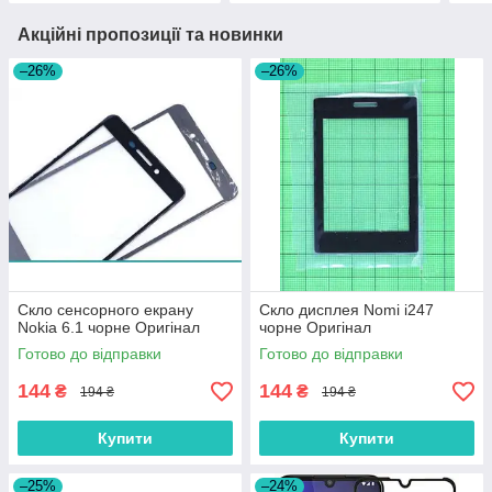
Акційні пропозиції та новинки
–26%
–26%
Скло сенсорного екрану
Скло дисплея Nomi i247
Nokia 6.1 чорне Оригінал
чорне Оригінал
Готово до відправки
Готово до відправки
144
144
₴
₴
194 ₴
194 ₴
Купити
Купити
–25%
–24%