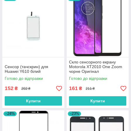
Скло сенсорного екрану
Сенсор (тачскрин) для
Motorola XT2010 One Zoom
Huawei Y610 білий
чорне Оригінал
Готово до відправки
Готово до відправки
152
161
₴
₴
202 ₴
211 ₴
Купити
Купити
–24%
–23%