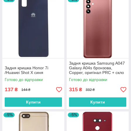
Задня кришка Samsung A047
Задня кришка Honor 7i
Galaxy A04s бронзова,
/Huawei Shot X синя
Copper, оригінал PRC + скло
камери
Готово до відправки
Готово до відправки
137
315
₴
₴
144 ₴
332 ₴
Купити
Купити
–5%
–5%