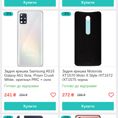
Купити
Купити
–5%
–5%
Задня кришка Samsung A515
Задня кришка Motorola
Galaxy A51 біла, Prism Crush
XT1570 Moto X Style /XT1572
White, оригінал PRC + скло
/XT1575 чорна
камери
Готово до відправки
Готово до відправки
241
272
₴
₴
254 ₴
286 ₴
Купити
Купити
–5%
–5%