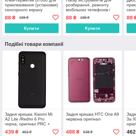
приклеювання (установки)
розбирання, ремонту
прик
сенсорного екрану
мобільних телефонів і
сенс
(тачскріна), дисплея
планшетів
(тач
88
88
88
₴
₴
188 ₴
188 ₴
(модуля) 15 мл
(мод
осно
Купити
Купити
Подібні товари компанії
Задня кришка Xiaomi Mi
Задня кришка HTC One A9
Задн
A2 Lite /Redmi 6 Pro
червона оригінал
3a X
чорна, оригінал PRC +
ориг
скло камери
кам
439
488
462
₴
₴
463 ₴
538 ₴