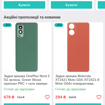
Купити
Купити
Акційні пропозиції та новинки
–5%
–5%
Задня кришка OnePlus Nord 2
Задня кришка Motorola
5G зелена, Green Wood,
XT2421 Moto G04 /XT2421-8
оригінал PRC + скло камери
Moto G04s помаранчева,
Sunrise Orange, оригінал
Готово до відправки
Готово до відправки
PRC
676
294
₴
₴
711 ₴
310 ₴