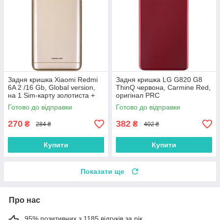
Задня кришка Xiaomi Redmi
Задня кришка LG G820 G8
6A 2 /16 Gb, Global version,
ThinQ червона, Carmine Red,
на 1 Sim-карту золотиста +
оригінал PRC
скло камери
Готово до відправки
Готово до відправки
270
382
₴
₴
284 ₴
402 ₴
Купити
Купити
Показати ще
Про нас
95% позитивних з 1185 відгуків за рік