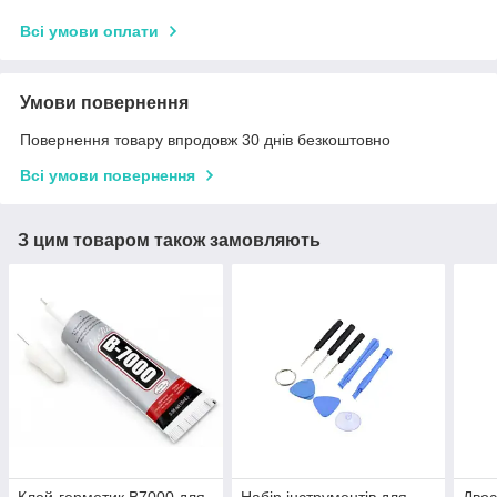
Всі умови оплати
Умови повернення
Повернення товару впродовж 30 днів безкоштовно
Всі умови повернення
З цим товаром також замовляють
Клей-герметик B7000 для
Набір інструментів для
Двос