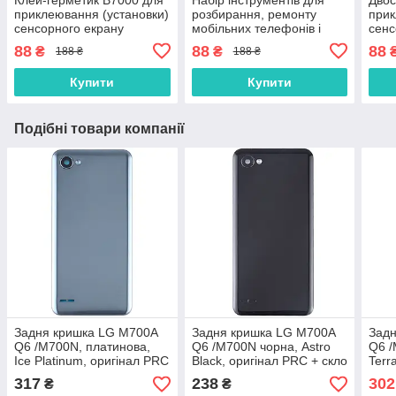
приклеювання (установки)
розбирання, ремонту
прик
сенсорного екрану
мобільних телефонів і
сенс
(тачскріна), дисплея
планшетів
(тач
88
88
88
₴
₴
188 ₴
188 ₴
(модуля) 15 мл
(мод
осно
Купити
Купити
Подібні товари компанії
Задня кришка LG M700A
Задня кришка LG M700A
Зад
Q6 /M700N, платинова,
Q6 /M700N чорна, Astro
Q6 /
Ice Platinum, оригінал PRC
Black, оригінал PRC + скло
Terr
+ скло камери
камери
скло
317
238
302
₴
₴