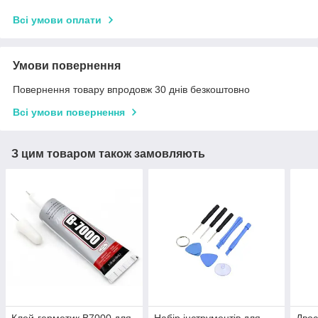
Всі умови оплати
Умови повернення
Повернення товару впродовж 30 днів безкоштовно
Всі умови повернення
З цим товаром також замовляють
Клей-герметик B7000 для
Набір інструментів для
Двос