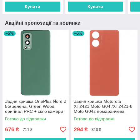
Купити
Купити
Акційні пропозиції та новинки
–5%
–5%
Задня кришка OnePlus Nord 2
Задня кришка Motorola
5G зелена, Green Wood,
XT2421 Moto G04 /XT2421-8
оригінал PRC + скло камери
Moto G04s помаранчева,
Sunrise Orange, оригінал
Готово до відправки
Готово до відправки
PRC
676
294
₴
₴
711 ₴
310 ₴