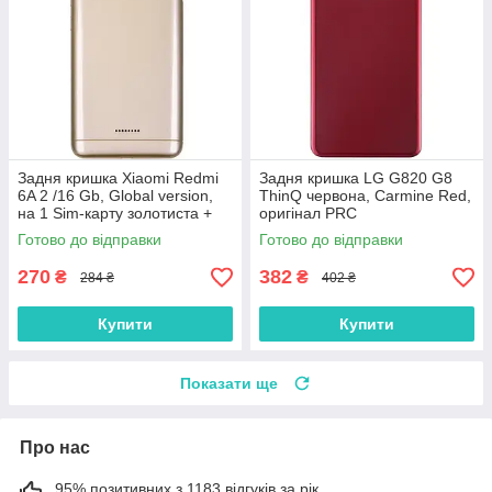
Задня кришка Xiaomi Redmi
Задня кришка LG G820 G8
6A 2 /16 Gb, Global version,
ThinQ червона, Carmine Red,
на 1 Sim-карту золотиста +
оригінал PRC
скло камери
Готово до відправки
Готово до відправки
270
382
₴
₴
284 ₴
402 ₴
Купити
Купити
Показати ще
Про нас
95% позитивних з 1183 відгуків за рік