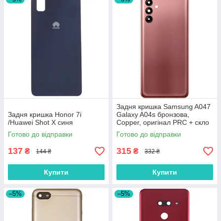
Задня кришка Samsung A047
Задня кришка Honor 7i
Galaxy A04s бронзова,
/Huawei Shot X синя
Copper, оригінал PRC + скло
камери
Готово до відправки
Готово до відправки
137
315
₴
₴
144 ₴
332 ₴
Купити
Купити
–5%
–5%