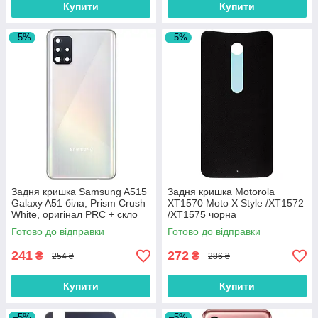
Купити
Купити
–5%
–5%
Задня кришка Samsung A515
Задня кришка Motorola
Galaxy A51 біла, Prism Crush
XT1570 Moto X Style /XT1572
White, оригінал PRC + скло
/XT1575 чорна
камери
Готово до відправки
Готово до відправки
241
272
₴
₴
254 ₴
286 ₴
Купити
Купити
–5%
–5%