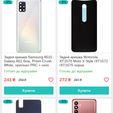
–5%
–5%
Задня кришка Samsung A515
Задня кришка Motorola
Galaxy A51 біла, Prism Crush
XT1570 Moto X Style /XT1572
White, оригінал PRC + скло
/XT1575 чорна
камери
Готово до відправки
Готово до відправки
241
272
₴
₴
254 ₴
287 ₴
Купити
Купити
–5%
–5%