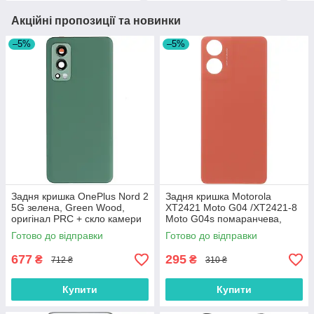
Акційні пропозиції та новинки
–5%
–5%
Задня кришка OnePlus Nord 2
Задня кришка Motorola
5G зелена, Green Wood,
XT2421 Moto G04 /XT2421-8
оригінал PRC + скло камери
Moto G04s помаранчева,
Sunrise Orange, оригінал
Готово до відправки
Готово до відправки
PRC
677
295
₴
₴
712 ₴
310 ₴
Купити
Купити