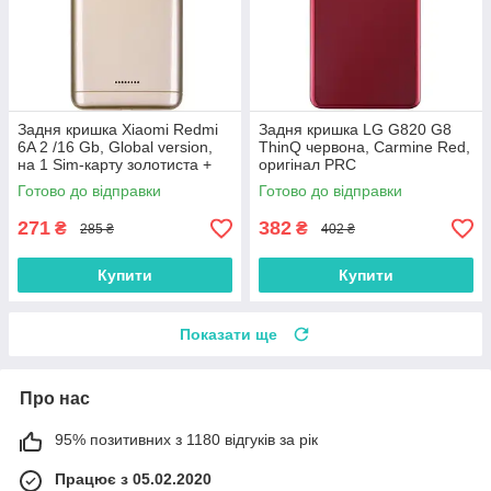
Задня кришка Xiaomi Redmi
Задня кришка LG G820 G8
6A 2 /16 Gb, Global version,
ThinQ червона, Carmine Red,
на 1 Sim-карту золотиста +
оригінал PRC
скло камери
Готово до відправки
Готово до відправки
271
382
₴
₴
285 ₴
402 ₴
Купити
Купити
Показати ще
Про нас
95% позитивних з 1180 відгуків за рік
Працює з 05.02.2020