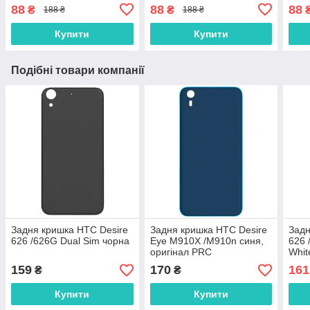
(тачскріна), дисплея
планшетів
(тач
88
88
88
₴
₴
188 ₴
188 ₴
(модуля) 15 мл
(мод
осно
Купити
Купити
Подібні товари компанії
Задня кришка HTC Desire
Задня кришка HTC Desire
Задн
626 /626G Dual Sim чорна
Eye M910X /M910n синя,
626 
оригінал PRC
Whit
159
170
161
₴
₴
Купити
Купити