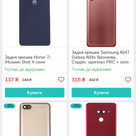
Задня кришка Samsung A047
Задня кришка Honor 7i
Galaxy A04s бронзова,
/Huawei Shot X синя
Copper, оригінал PRC + скло
камери
Готово до відправки
Готово до відправки
137
315
₴
₴
144 ₴
332 ₴
Купити
Купити
–5%
–5%