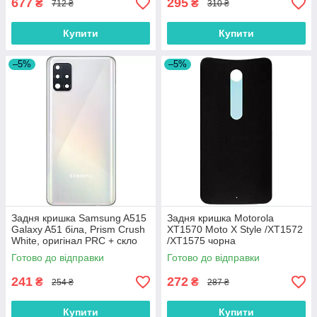
677
295
₴
₴
712 ₴
310 ₴
Купити
Купити
–5%
–5%
Задня кришка Samsung A515
Задня кришка Motorola
Galaxy A51 біла, Prism Crush
XT1570 Moto X Style /XT1572
White, оригінал PRC + скло
/XT1575 чорна
камери
Готово до відправки
Готово до відправки
241
272
₴
₴
254 ₴
287 ₴
Купити
Купити