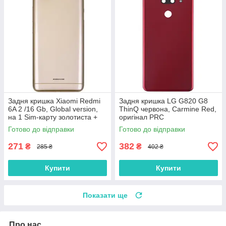
Задня кришка Xiaomi Redmi
Задня кришка LG G820 G8
6A 2 /16 Gb, Global version,
ThinQ червона, Carmine Red,
на 1 Sim-карту золотиста +
оригінал PRC
скло камери
Готово до відправки
Готово до відправки
271
382
₴
₴
285 ₴
402 ₴
Купити
Купити
Показати ще
Про нас