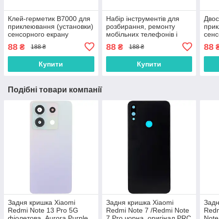
Клей-герметик B7000 для
Набір інструментів для
Двос
приклеювання (установки)
розбирання, ремонту
прик
сенсорного екрану
мобільних телефонів і
сенс
(тачскріна), дисплея
планшетів
(тач
88
88
88
₴
₴
188 ₴
188 ₴
(модуля) 15 мл
(мод
осно
Купити
Купити
Подібні товари компанії
Задня кришка Xiaomi
Задня кришка Xiaomi
Задн
Redmi Note 13 Pro 5G
Redmi Note 7 /Redmi Note
Redm
фіолетова, Aurora Purple,
7 Pro чорна, оригінал PRC
Note