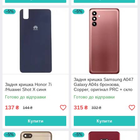
–5%
–5%
Задня кришка Samsung A047
Задня кришка Honor 7i
Galaxy A04s бронзова,
/Huawei Shot X синя
Copper, оригінал PRC + скло
камери
Готово до відправки
Готово до відправки
137
315
₴
₴
144 ₴
332 ₴
Купити
Купити
–5%
–5%