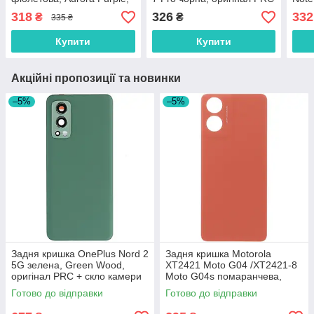
оригінал PRC + скло
+ скло камери
Gray
318
326
332
₴
₴
335 ₴
камери
кам
Купити
Купити
Акційні пропозиції та новинки
–5%
–5%
Задня кришка OnePlus Nord 2
Задня кришка Motorola
5G зелена, Green Wood,
XT2421 Moto G04 /XT2421-8
оригінал PRC + скло камери
Moto G04s помаранчева,
Sunrise Orange, оригінал
Готово до відправки
Готово до відправки
PRC