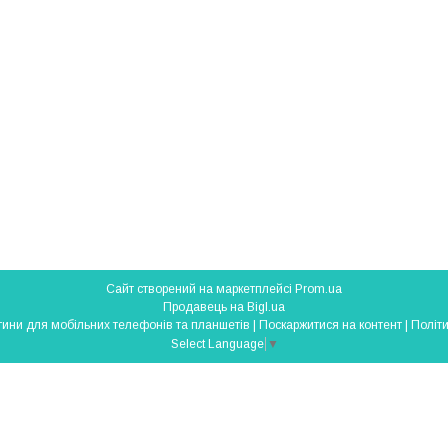
Сайт створений на маркетплейсі
Prom.ua
Продавець на Bigl.ua
SmartParts - запчастини для мобільних телефонів та планшетів |
Поскаржитися на контент
|
Політи
Select Language
▼