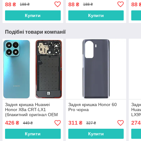
(тачскріна), дисплея
планшетів
(тач
88
88
88
₴
₴
188 ₴
188 ₴
(модуля) 15 мл
(мод
осно
Купити
Купити
Подібні товари компанії
Задня кришка Huawei
Задня кришка Honor 60
Задн
Honor X8a CRT-LX1
Pro чорна
Huaw
(блакитний оригінал OEM
LX9N
зі склом камери)
426
311
274
₴
₴
449 ₴
327 ₴
Купити
Купити