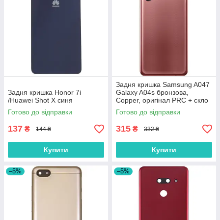
Задня кришка Samsung A047
Задня кришка Honor 7i
Galaxy A04s бронзова,
/Huawei Shot X синя
Copper, оригінал PRC + скло
камери
Готово до відправки
Готово до відправки
137
315
₴
₴
144 ₴
332 ₴
Купити
Купити
–5%
–5%