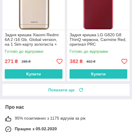
Задня кришка Xiaomi Redmi
Задня кришка LG G820 G8
6A 2 /16 Gb, Global version,
ThinQ червона, Carmine Red,
на 1 Sim-карту золотиста +
оригінал PRC
скло камери
Готово до відправки
Готово до відправки
271
382
₴
₴
285 ₴
402 ₴
Купити
Купити
Показати ще
Про нас
95% позитивних з 1175 відгуків за рік
Працює з 05.02.2020