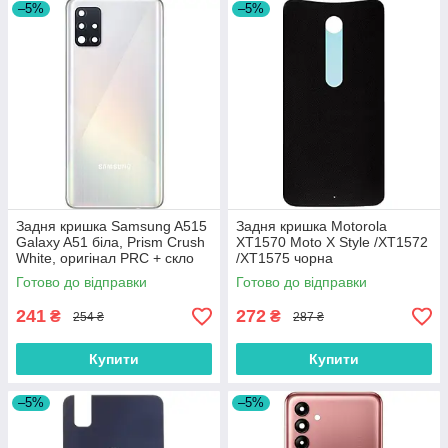
–5%
–5%
Задня кришка Samsung A515
Задня кришка Motorola
Galaxy A51 біла, Prism Crush
XT1570 Moto X Style /XT1572
White, оригінал PRC + скло
/XT1575 чорна
камери
Готово до відправки
Готово до відправки
241
272
₴
₴
254 ₴
287 ₴
Купити
Купити
–5%
–5%