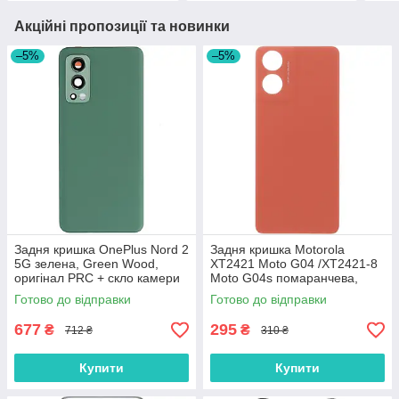
Акційні пропозиції та новинки
–5%
–5%
Задня кришка OnePlus Nord 2
Задня кришка Motorola
5G зелена, Green Wood,
XT2421 Moto G04 /XT2421-8
оригінал PRC + скло камери
Moto G04s помаранчева,
Sunrise Orange, оригінал
Готово до відправки
Готово до відправки
PRC
677
295
₴
₴
712 ₴
310 ₴
Купити
Купити