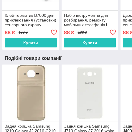
Клей-герметик B7000 для
Набір інструментів для
Двос
приклеювання (установки)
розбирання, ремонту
прик
сенсорного екрану
мобільних телефонів і
сенс
(тачскріна), дисплея
планшетів
(тач
88
88
88
₴
₴
188 ₴
188 ₴
(модуля) 15 мл
(мод
осно
Купити
Купити
Подібні товари компанії
Задня кришка Samsung
Задня кришка Samsung
Зад
J210 Galaxy J2 2016 /J210
J710 Galaxy J7 2016 white
J400