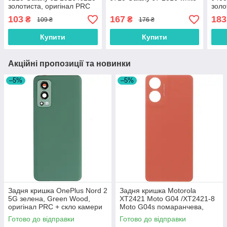
золотиста, оригінал PRC
золо
103
167
183
₴
₴
109 ₴
176 ₴
Купити
Купити
Акційні пропозиції та новинки
–5%
–5%
Задня кришка OnePlus Nord 2
Задня кришка Motorola
5G зелена, Green Wood,
XT2421 Moto G04 /XT2421-8
оригінал PRC + скло камери
Moto G04s помаранчева,
Sunrise Orange, оригінал
Готово до відправки
Готово до відправки
PRC