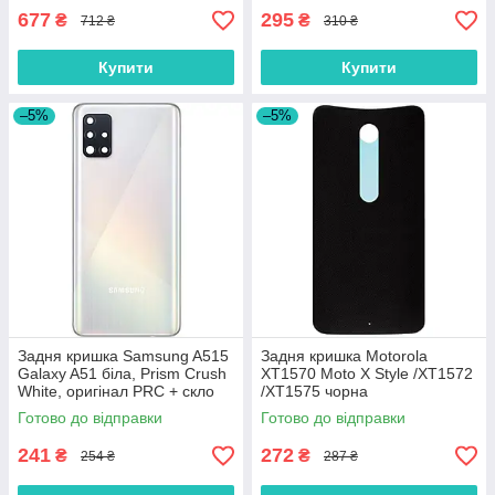
677
295
₴
₴
712 ₴
310 ₴
Купити
Купити
–5%
–5%
Задня кришка Samsung A515
Задня кришка Motorola
Galaxy A51 біла, Prism Crush
XT1570 Moto X Style /XT1572
White, оригінал PRC + скло
/XT1575 чорна
камери
Готово до відправки
Готово до відправки
241
272
₴
₴
254 ₴
287 ₴