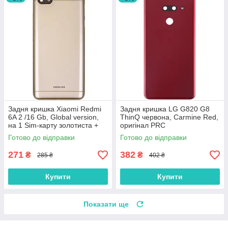
Задня кришка Xiaomi Redmi
Задня кришка LG G820 G8
6A 2 /16 Gb, Global version,
ThinQ червона, Carmine Red,
на 1 Sim-карту золотиста +
оригінал PRC
скло камери
Готово до відправки
Готово до відправки
271
382
₴
₴
285 ₴
402 ₴
Купити
Купити
Показати ще