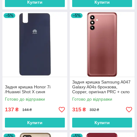
Купити
Купити
–5%
–5%
Задня кришка Samsung A047
Задня кришка Honor 7i
Galaxy A04s бронзова,
/Huawei Shot X синя
Copper, оригінал PRC + скло
камери
Готово до відправки
Готово до відправки
137
315
₴
₴
144 ₴
332 ₴
Купити
Купити
–5%
–5%