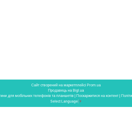
Сайт створений на маркетплейсі
Prom.ua
Продавець на Bigl.ua
SmartParts - запчастини для мобільних телефонів та планшетів |
Поскаржитися на контент
|
Політи
Select Language
▼