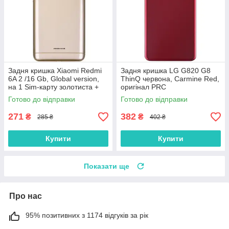
Задня кришка Xiaomi Redmi
Задня кришка LG G820 G8
6A 2 /16 Gb, Global version,
ThinQ червона, Carmine Red,
на 1 Sim-карту золотиста +
оригінал PRC
скло камери
Готово до відправки
Готово до відправки
271
382
₴
₴
285 ₴
402 ₴
Купити
Купити
Показати ще
Про нас
95% позитивних з 1174 відгуків за рік