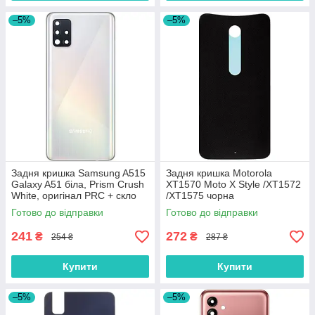
–5%
–5%
Задня кришка Samsung A515
Задня кришка Motorola
Galaxy A51 біла, Prism Crush
XT1570 Moto X Style /XT1572
White, оригінал PRC + скло
/XT1575 чорна
камери
Готово до відправки
Готово до відправки
241
272
₴
₴
254 ₴
287 ₴
Купити
Купити
–5%
–5%