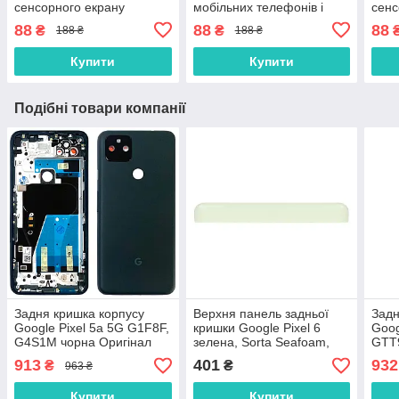
сенсорного екрану
мобільних телефонів і
сенс
(тачскріна), дисплея
планшетів
(тач
88
88
88
₴
₴
188 ₴
188 ₴
(модуля) 15 мл
(мод
осно
Купити
Купити
Подібні товари компанії
Задня кришка корпусу
Верхня панель задньої
Задн
Google Pixel 5a 5G G1F8F,
кришки Google Pixel 6
Goog
G4S1M чорна Оригінал
зелена, Sorta Seafoam,
GTT9
оригінал PRC
913
401
932
₴
₴
963 ₴
Купити
Купити