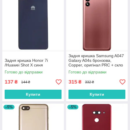
Задня кришка Samsung A047
Задня кришка Honor 7i
Galaxy A04s бронзова,
/Huawei Shot X синя
Copper, оригінал PRC + скло
камери
Готово до відправки
Готово до відправки
137
315
₴
₴
144 ₴
332 ₴
Купити
Купити
–5%
–5%