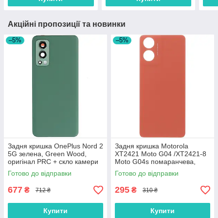
Акційні пропозиції та новинки
–5%
–5%
Задня кришка OnePlus Nord 2
Задня кришка Motorola
5G зелена, Green Wood,
XT2421 Moto G04 /XT2421-8
оригінал PRC + скло камери
Moto G04s помаранчева,
Sunrise Orange, оригінал
Готово до відправки
Готово до відправки
PRC
677
295
₴
₴
712 ₴
310 ₴
Купити
Купити