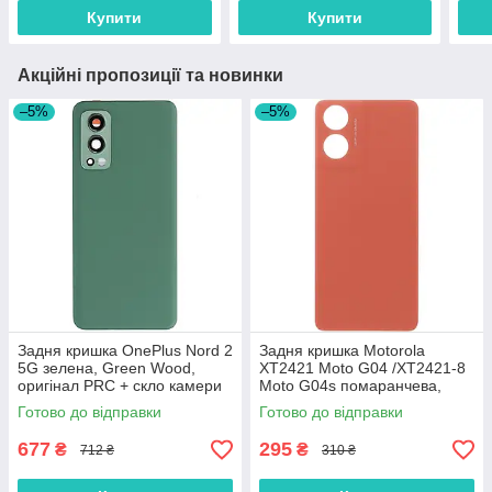
Купити
Купити
Акційні пропозиції та новинки
–5%
–5%
Задня кришка OnePlus Nord 2
Задня кришка Motorola
5G зелена, Green Wood,
XT2421 Moto G04 /XT2421-8
оригінал PRC + скло камери
Moto G04s помаранчева,
Sunrise Orange, оригінал
Готово до відправки
Готово до відправки
PRC
677
295
₴
₴
712 ₴
310 ₴