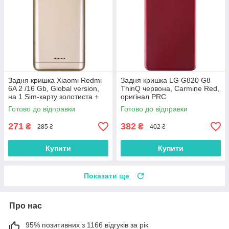
Задня кришка Xiaomi Redmi
Задня кришка LG G820 G8
6A 2 /16 Gb, Global version,
ThinQ червона, Carmine Red,
на 1 Sim-карту золотиста +
оригінал PRC
скло камери
Готово до відправки
Готово до відправки
271
382
₴
₴
285 ₴
402 ₴
Купити
Купити
Показати ще
Про нас
95% позитивних з 1166 відгуків за рік