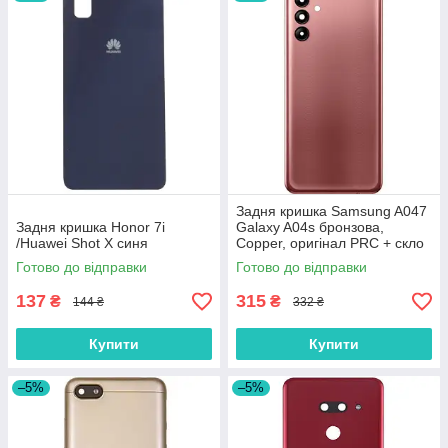
Задня кришка Samsung A047
Задня кришка Honor 7i
Galaxy A04s бронзова,
/Huawei Shot X синя
Copper, оригінал PRC + скло
камери
Готово до відправки
Готово до відправки
137
315
₴
₴
144 ₴
332 ₴
Купити
Купити
–5%
–5%