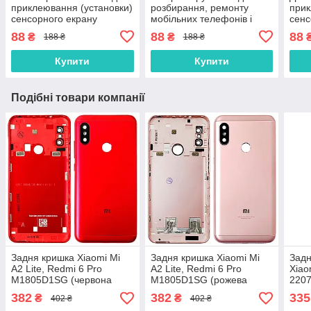
приклеювання (установки)
розбирання, ремонту
прик
сенсорного екрану
мобільних телефонів і
сенс
(тачскріна), дисплея
планшетів
(тач
88
88
88
₴
₴
188 ₴
188 ₴
(модуля) 15 мл
(мод
осно
Купити
Купити
Подібні товари компанії
Задня кришка Xiaomi Mi
Задня кришка Xiaomi Mi
Задн
A2 Lite, Redmi 6 Pro
A2 Lite, Redmi 6 Pro
Xiao
M1805D1SG (червона
M1805D1SG (рожева
2207
оригінал 100% зі склом
оригінал 100% зі склом
Plus
382
382
335
₴
₴
402 ₴
402 ₴
камери)
камери)