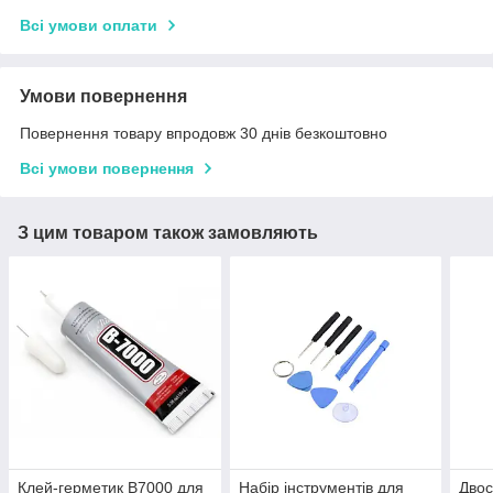
Всі умови оплати
Умови повернення
Повернення товару впродовж 30 днів безкоштовно
Всі умови повернення
З цим товаром також замовляють
Клей-герметик B7000 для
Набір інструментів для
Двос