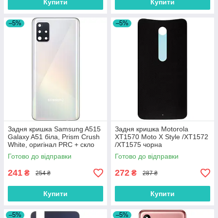
Купити
Купити
–5%
–5%
Задня кришка Samsung A515
Задня кришка Motorola
Galaxy A51 біла, Prism Crush
XT1570 Moto X Style /XT1572
White, оригінал PRC + скло
/XT1575 чорна
камери
Готово до відправки
Готово до відправки
241
272
₴
₴
254 ₴
287 ₴
Купити
Купити
–5%
–5%