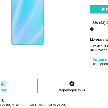
К
+380 (63) 
У компанії
який товар
повернен
Опис
Характеристики
9N;
A-AL00, MOA-TL00, MED-AL20, MOA-AL20;