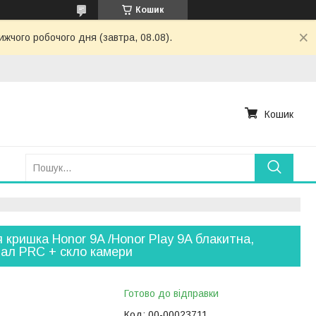
Кошик
жчого робочого дня (завтра, 08.08).
Кошик
 кришка Honor 9A /Honor Play 9A блакитна,
нал PRC + скло камери
Готово до відправки
Код:
00-00023711