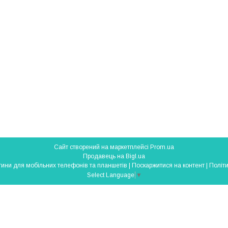
Сайт створений на маркетплейсі
Prom.ua
Продавець на Bigl.ua
SmartParts - запчастини для мобільних телефонів та планшетів |
Поскаржитися на контент
|
Політи
Select Language
▼