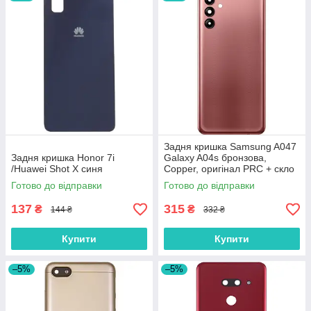
Задня кришка Samsung A047
Задня кришка Honor 7i
Galaxy A04s бронзова,
/Huawei Shot X синя
Copper, оригінал PRC + скло
камери
Готово до відправки
Готово до відправки
137
315
₴
₴
144 ₴
332 ₴
Купити
Купити
–5%
–5%