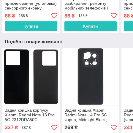
приклеювання (установки)
розбирання, ремонту
прик
сенсорного екрану
мобільних телефонів і
сенс
(тачскріна), дисплея
планшетів
(тач
88
88
88
₴
₴
188 ₴
188 ₴
(модуля) 15 мл
(мод
осно
Купити
Купити
Подібні товари компанії
Задня кришка корпусу
Задня кришка Xiaomi
Задн
Xiaomi Redmi Note 13 Pro
Redmi Note 14 Pro 5G
Redm
5G 2312DRA50C,
чорна, Midnight Black,
(чор
2312CRAD3C чорна
оригінал PRC
337
269
341
₴
₴
387 ₴