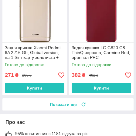
Задня кришка Xiaomi Redmi
Задня кришка LG G820 G8
6A 2 /16 Gb, Global version,
ThinQ червона, Carmine Red,
на 1 Sim-карту золотиста +
оригінал PRC
скло камери
Готово до відправки
Готово до відправки
271
382
₴
₴
285 ₴
402 ₴
Купити
Купити
Показати ще
Про нас
95% позитивних з 1181 відгука за рік