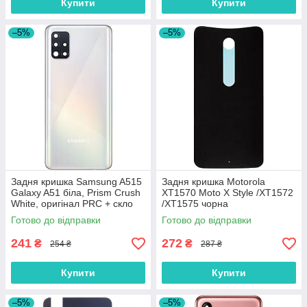
Купити
Купити
–5%
–5%
Задня кришка Samsung A515
Задня кришка Motorola
Galaxy A51 біла, Prism Crush
XT1570 Moto X Style /XT1572
White, оригінал PRC + скло
/XT1575 чорна
камери
Готово до відправки
Готово до відправки
241
272
₴
₴
254 ₴
287 ₴
Купити
Купити
–5%
–5%