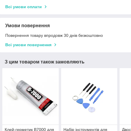
Всі умови оплати
Умови повернення
Повернення товару впродовж 30 днів безкоштовно
Всі умови повернення
З цим товаром також замовляють
Клей-герметик B7000 для
Набір інструментів для
Двос