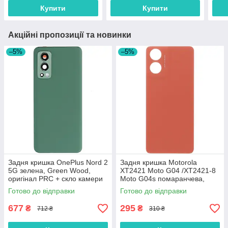
Купити
Купити
Акційні пропозиції та новинки
–5%
–5%
Задня кришка OnePlus Nord 2
Задня кришка Motorola
5G зелена, Green Wood,
XT2421 Moto G04 /XT2421-8
оригінал PRC + скло камери
Moto G04s помаранчева,
Sunrise Orange, оригінал
Готово до відправки
Готово до відправки
PRC
677
295
₴
₴
712 ₴
310 ₴