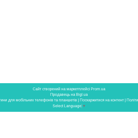
Сайт створений на маркетплейсі
Prom.ua
Продавець на Bigl.ua
SmartParts - запчастини для мобільних телефонів та планшетів |
Поскаржитися на контент
|
Політи
Select Language
▼