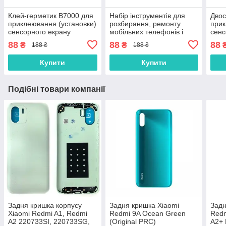
Клей-герметик B7000 для
Набір інструментів для
Двос
приклеювання (установки)
розбирання, ремонту
прик
сенсорного екрану
мобільних телефонів і
сенс
(тачскріна), дисплея
планшетів
(тач
88
88
88
₴
₴
188 ₴
188 ₴
(модуля) 15 мл
(мод
осно
Купити
Купити
Подібні товари компанії
Задня кришка корпусу
Задня кришка Xiaomi
Задн
Xiaomi Redmi A1, Redmi
Redmi 9A Ocean Green
Redm
A2 220733SI, 220733SG,
(Original PRC)
A2+ 