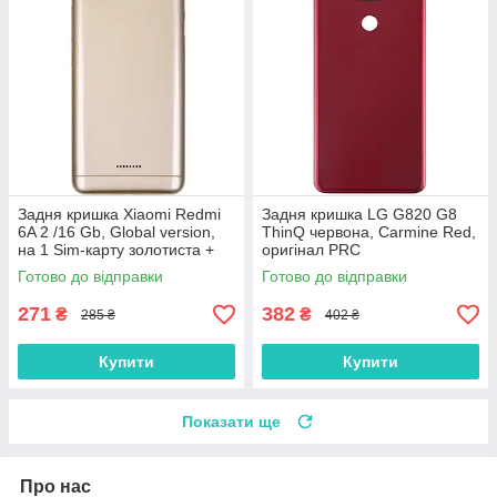
Задня кришка Xiaomi Redmi
Задня кришка LG G820 G8
6A 2 /16 Gb, Global version,
ThinQ червона, Carmine Red,
на 1 Sim-карту золотиста +
оригінал PRC
скло камери
Готово до відправки
Готово до відправки
271
382
₴
₴
285 ₴
402 ₴
Купити
Купити
Показати ще
Про нас