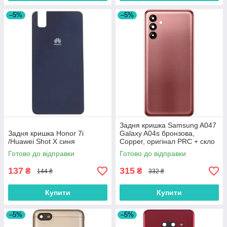
–5%
–5%
Задня кришка Samsung A047
Задня кришка Honor 7i
Galaxy A04s бронзова,
/Huawei Shot X синя
Copper, оригінал PRC + скло
камери
Готово до відправки
Готово до відправки
137
315
₴
₴
144 ₴
332 ₴
Купити
Купити
–5%
–5%