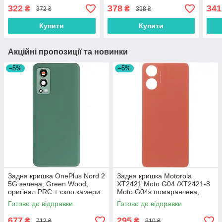
220733SL зелена
Кита
322
378
341
₴
₴
372 ₴
398 ₴
Оригінал
Купити
Купити
Акційні пропозиції та новинки
–5%
–5%
Задня кришка OnePlus Nord 2
Задня кришка Motorola
5G зелена, Green Wood,
XT2421 Moto G04 /XT2421-8
оригінал PRC + скло камери
Moto G04s помаранчева,
Sunrise Orange, оригінал
Готово до відправки
Готово до відправки
PRC
677
295
₴
₴
712 ₴
310 ₴