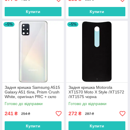
Купити
Купити
–5%
–5%
Задня кришка Samsung A515
Задня кришка Motorola
Galaxy A51 біла, Prism Crush
XT1570 Moto X Style /XT1572
White, оригінал PRC + скло
/XT1575 чорна
камери
Готово до відправки
Готово до відправки
241
272
₴
₴
254 ₴
287 ₴
Купити
Купити