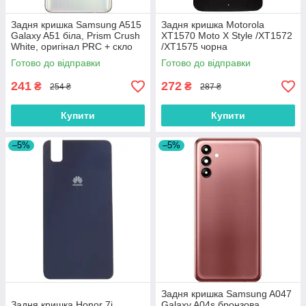
Задня кришка Samsung A515
Задня кришка Motorola
Galaxy A51 біла, Prism Crush
XT1570 Moto X Style /XT1572
White, оригінал PRC + скло
/XT1575 чорна
камери
Готово до відправки
Готово до відправки
241
272
₴
₴
254 ₴
287 ₴
Купити
Купити
–5%
–5%
Задня кришка Samsung A047
Задня кришка Honor 7i
Galaxy A04s бронзова,