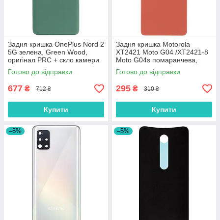
Задня кришка OnePlus Nord 2
Задня кришка Motorola
5G зелена, Green Wood,
XT2421 Moto G04 /XT2421-8
оригінал PRC + скло камери
Moto G04s помаранчева,
Sunrise Orange, оригінал
Готово до відправки
Готово до відправки
PRC
677
295
₴
₴
712 ₴
310 ₴
Купити
Купити
–5%
–5%