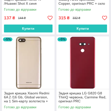
/Huawei Shot X синя
Copper, оригінал PRC + скло
камери
Готово до відправки
Готово до відправки
137
315
₴
₴
144 ₴
332 ₴
Купити
Купити
–5%
–5%
Задня кришка Xiaomi Redmi
Задня кришка LG G820 G8
6A 2 /16 Gb, Global version,
ThinQ червона, Carmine Red,
на 1 Sim-карту золотиста +
оригінал PRC
скло камери
Готово до відправки
Готово до відправки