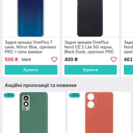
Задня кришка OnePlus 7
Задня кришка OnePlus
Задн
синя, Mirror Blue, оригінал
Nord CE 2 Lite 5G чорна,
Nord
PRC + скло камери
Black Dusk, оригінал PRC
ориг
+ скло камери
506
400
461
₴
₴
533 ₴
Купити
Купити
Акційні пропозиції та новинки
–5%
–5%