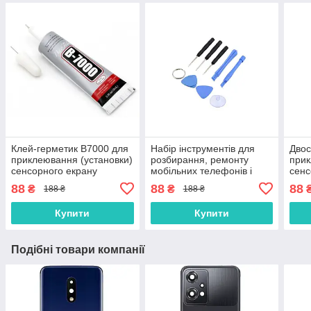
Клей-герметик B7000 для
Набір інструментів для
Двос
приклеювання (установки)
розбирання, ремонту
прик
сенсорного екрану
мобільних телефонів і
сенс
(тачскріна), дисплея
планшетів
(тач
88
88
88
₴
₴
188 ₴
188 ₴
(модуля) 15 мл
(мод
осно
Купити
Купити
Подібні товари компанії