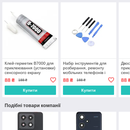
Клей-герметик B7000 для
Набір інструментів для
Двос
приклеювання (установки)
розбирання, ремонту
прик
сенсорного екрану
мобільних телефонів і
сенс
(тачскріна), дисплея
планшетів
(тач
88
88
88
₴
₴
188 ₴
188 ₴
(модуля) 15 мл
(мод
осно
Купити
Купити
Подібні товари компанії