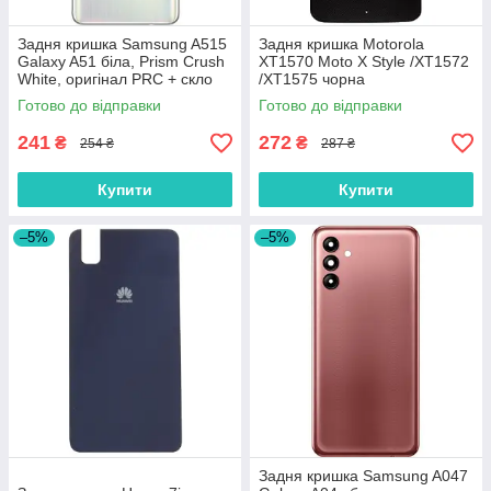
Задня кришка Samsung A515
Задня кришка Motorola
Galaxy A51 біла, Prism Crush
XT1570 Moto X Style /XT1572
White, оригінал PRC + скло
/XT1575 чорна
камери
Готово до відправки
Готово до відправки
241
272
₴
₴
254 ₴
287 ₴
Купити
Купити
–5%
–5%
Задня кришка Samsung A047