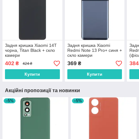
Задня кришка Xiaomi 14T
Задня кришка Xiaomi
Задн
чорна, Titan Black + скло
Redmi Note 13 Pro+ синя +
Redm
камери
скло камери
(фіо
без 
402
369
384
₴
₴
424 ₴
Купити
Купити
Акційні пропозиції та новинки
–5%
–5%