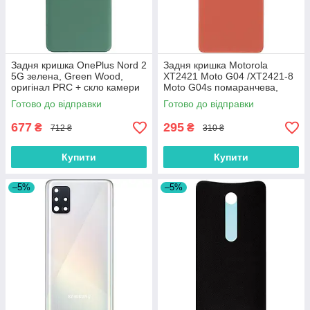
Задня кришка OnePlus Nord 2
Задня кришка Motorola
5G зелена, Green Wood,
XT2421 Moto G04 /XT2421-8
оригінал PRC + скло камери
Moto G04s помаранчева,
Sunrise Orange, оригінал
Готово до відправки
Готово до відправки
PRC
677
295
₴
₴
712 ₴
310 ₴
Купити
Купити
–5%
–5%