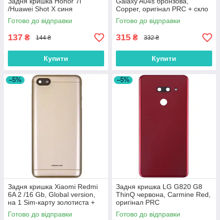
Задня кришка Honor 7i
Galaxy A04s бронзова,
/Huawei Shot X синя
Copper, оригінал PRC + скло
камери
Готово до відправки
Готово до відправки
137
315
₴
₴
144 ₴
332 ₴
Купити
Купити
–5%
–5%
Задня кришка Xiaomi Redmi
Задня кришка LG G820 G8
6A 2 /16 Gb, Global version,
ThinQ червона, Carmine Red,
на 1 Sim-карту золотиста +
оригінал PRC
скло камери
Готово до відправки
Готово до відправки