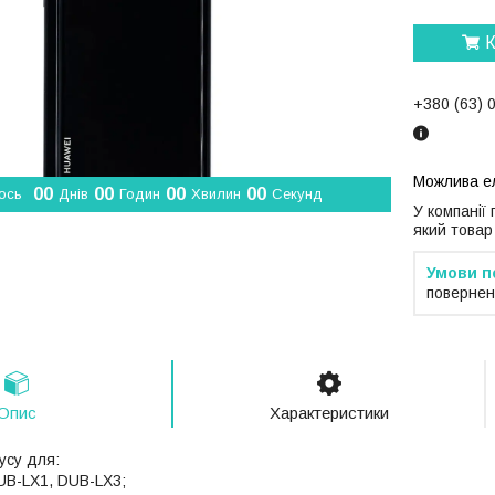
К
+380 (63) 
0
0
0
0
0
0
0
0
ось
Днів
Годин
Хвилин
Секунд
У компанії
який товар
повернен
Опис
Характеристики
усу для:
UB-LX1, DUB-LX3;