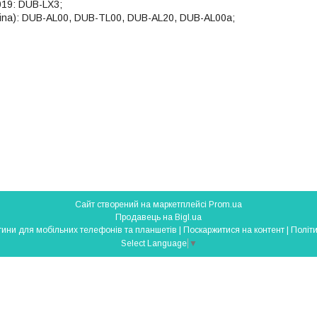
019: DUB-LX3;
hina): DUB-AL00, DUB-TL00, DUB-AL20, DUB-AL00a;
Сайт створений на маркетплейсі
Prom.ua
Продавець на Bigl.ua
SmartParts - запчастини для мобільних телефонів та планшетів |
Поскаржитися на контент
|
Політи
Select Language
▼