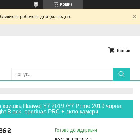
Кошик
ближчого робочого дня (сьогодні).
Кошик
 кришка Huawei Y7 2019 /Y7 Prime 2019 чорна,
ght Black, оригінал PRC + скло камери
86 ₴
Готово до відправки
Код:
00-00018551