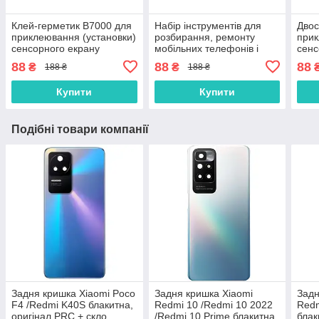
Клей-герметик B7000 для
Набір інструментів для
Двос
приклеювання (установки)
розбирання, ремонту
прик
сенсорного екрану
мобільних телефонів і
сенс
(тачскріна), дисплея
планшетів
(тач
88
88
88
₴
₴
188 ₴
188 ₴
(модуля) 15 мл
(мод
осно
Купити
Купити
Подібні товари компанії
Задня кришка Xiaomi Poco
Задня кришка Xiaomi
Задн
F4 /Redmi K40S блакитна,
Redmi 10 /Redmi 10 2022
Redm
оригінал PRC + скло
/Redmi 10 Prime блакитна,
блак