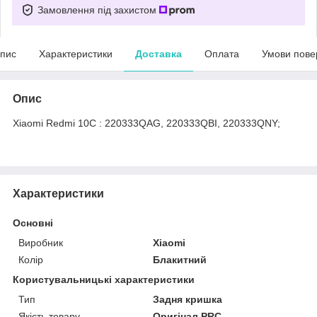
Замовлення під захистом
пис
Характеристики
Доставка
Оплата
Умови пове
Опис
Xiaomi Redmi 10C : 220333QAG, 220333QBI, 220333QNY;
Характеристики
Основні
Виробник
Xiaomi
Колір
Блакитний
Користувальницькі характеристики
Тип
Задня кришка
Якість товару
Оригінал PRC