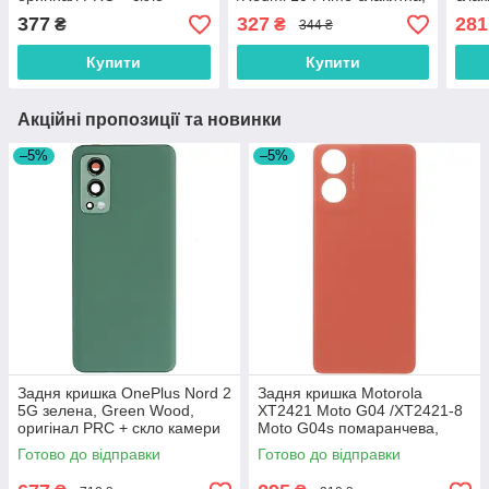
камери 48MP, логотип
Sea Blue, оригінал PRC +
ориг
377
327
281
₴
₴
344 ₴
"POCO"
скло камери
кам
Купити
Купити
Акційні пропозиції та новинки
–5%
–5%
Задня кришка OnePlus Nord 2
Задня кришка Motorola
5G зелена, Green Wood,
XT2421 Moto G04 /XT2421-8
оригінал PRC + скло камери
Moto G04s помаранчева,
Sunrise Orange, оригінал
Готово до відправки
Готово до відправки
PRC