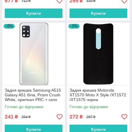
677
295
₴
₴
712 ₴
310 ₴
Купити
Купити
–5%
–5%
Задня кришка Samsung A515
Задня кришка Motorola
Galaxy A51 біла, Prism Crush
XT1570 Moto X Style /XT1572
White, оригінал PRC + скло
/XT1575 чорна
камери
Готово до відправки
Готово до відправки
241
272
₴
₴
254 ₴
287 ₴
Купити
Купити