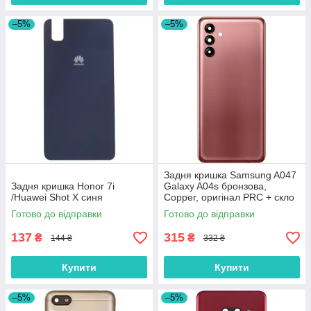
–5%
–5%
Задня кришка Samsung A047
Задня кришка Honor 7i
Galaxy A04s бронзова,
/Huawei Shot X синя
Copper, оригінал PRC + скло
камери
Готово до відправки
Готово до відправки
137
315
₴
₴
144 ₴
332 ₴
Купити
Купити
–5%
–5%