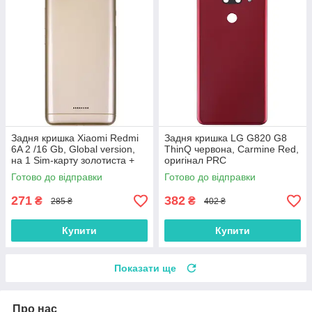
Задня кришка Xiaomi Redmi
Задня кришка LG G820 G8
6A 2 /16 Gb, Global version,
ThinQ червона, Carmine Red,
на 1 Sim-карту золотиста +
оригінал PRC
скло камери
Готово до відправки
Готово до відправки
271
382
₴
₴
285 ₴
402 ₴
Купити
Купити
Показати ще
Про нас