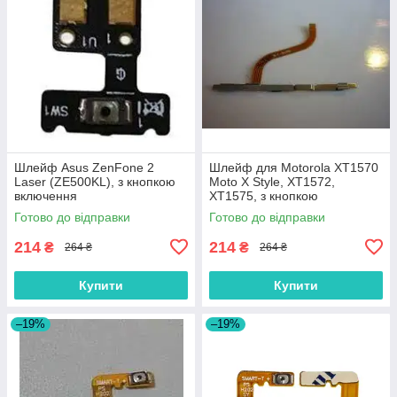
Шлейф Asus ZenFone 2
Шлейф для Motorola XT1570
Laser (ZE500KL), з кнопкою
Moto X Style, XT1572,
включення
XT1575, з кнопкою
включення та гучності
Готово до відправки
Готово до відправки
214
214
₴
₴
264 ₴
264 ₴
Купити
Купити
–19%
–19%