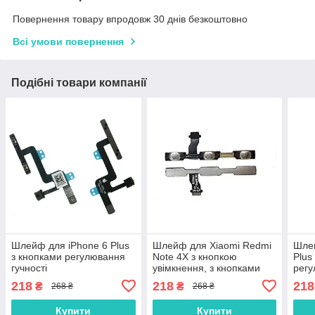
Повернення товару впродовж 30 днів безкоштовно
Всі умови повернення
Подібні товари компанії
Шлейф для iPhone 6 Plus
Шлейф для Xiaomi Redmi
Шлей
з кнопками регулювання
Note 4X з кнопкою
Plus
гучності
увімкнення, з кнопками
регу
регулювання гучності
218
218
218
₴
₴
268 ₴
268 ₴
Купити
Купити