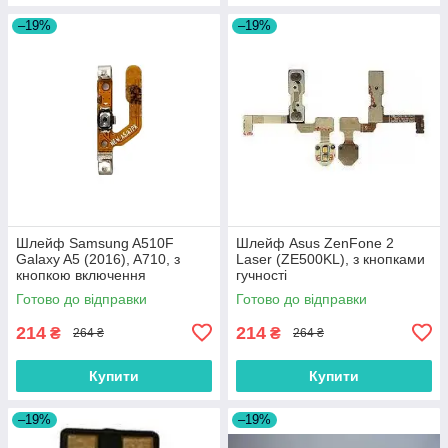
–19%
–19%
Шлейф Samsung A510F
Шлейф Asus ZenFone 2
Galaxy A5 (2016), A710, з
Laser (ZE500KL), з кнопками
кнопкою включення
гучності
Готово до відправки
Готово до відправки
214
214
₴
₴
264 ₴
264 ₴
Купити
Купити
–19%
–19%