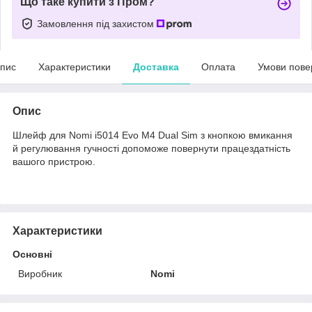
Що таке купити з Пром?
Замовлення під захистом
пис
Характеристики
Доставка
Оплата
Умови пове
Опис
Шлейф для Nomi i5014 Evo M4 Dual Sim з кнопкою вмикання
й регулювання гучності допоможе повернути працездатність
вашого пристрою.
Характеристики
Основні
Виробник
Nomi