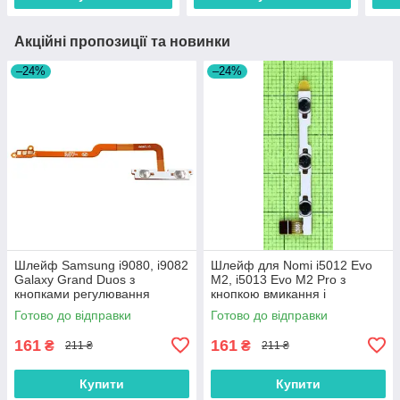
Акційні пропозиції та новинки
–24%
–24%
Шлейф Samsung i9080, i9082
Шлейф для Nomi i5012 Evo
Galaxy Grand Duos з
M2, i5013 Evo M2 Pro з
кнопками регулювання
кнопкою вмикання і
гучності
регулювання гучності
Готово до відправки
Готово до відправки
Оригінал
161
161
₴
₴
211 ₴
211 ₴
Купити
Купити