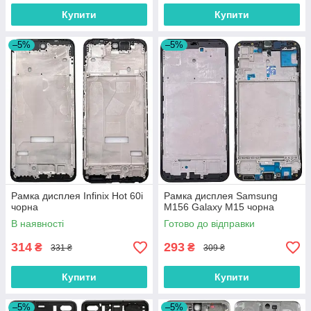
Купити
Купити
–5%
–5%
Рамка дисплея Infinix Hot 60i
Рамка дисплея Samsung
чорна
M156 Galaxy M15 чорна
В наявності
Готово до відправки
314
293
₴
₴
331 ₴
309 ₴
Купити
Купити
–5%
–5%