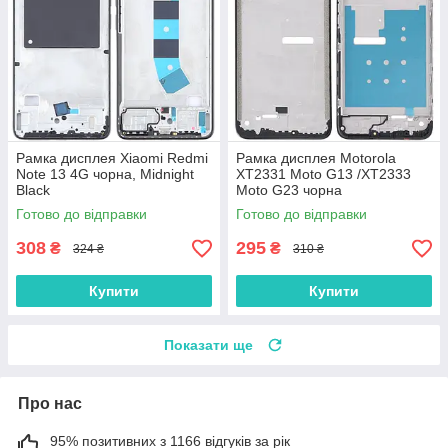
Рамка дисплея Xiaomi Redmi
Рамка дисплея Motorola
Note 13 4G чорна, Midnight
XT2331 Moto G13 /XT2333
Black
Moto G23 чорна
Готово до відправки
Готово до відправки
308
295
₴
₴
324 ₴
310 ₴
Купити
Купити
Показати ще
Про нас
95% позитивних з 1166 відгуків за рік