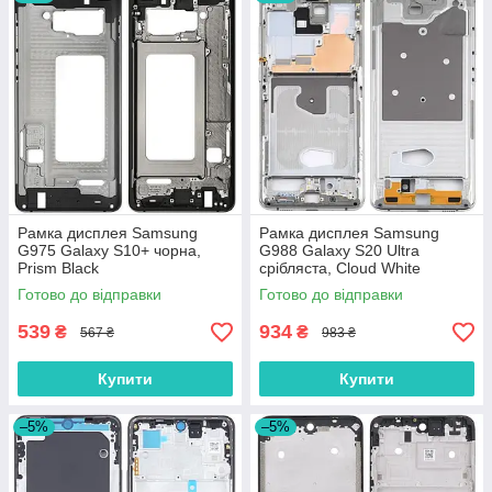
Рамка дисплея Samsung
Рамка дисплея Samsung
G975 Galaxy S10+ чорна,
G988 Galaxy S20 Ultra
Prism Black
срібляста, Cloud White
Готово до відправки
Готово до відправки
539
934
₴
₴
567 ₴
983 ₴
Купити
Купити
–5%
–5%