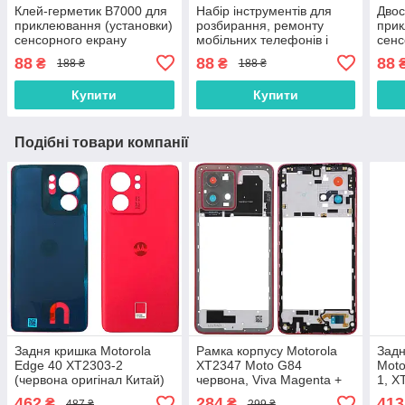
Клей-герметик B7000 для
Набір інструментів для
Двос
приклеювання (установки)
розбирання, ремонту
прик
сенсорного екрану
мобільних телефонів і
сенс
(тачскріна), дисплея
планшетів
(тач
88
88
88
₴
₴
188 ₴
188 ₴
(модуля) 15 мл
(мод
осно
Купити
Купити
Подібні товари компанії
Задня кришка Motorola
Рамка корпусу Motorola
Задн
Edge 40 XT2303-2
XT2347 Moto G84
Moto
(червона оригінал Китай)
червона, Viva Magenta +
1, X
скло камери
чорн
462
284
413
₴
₴
487 ₴
299 ₴