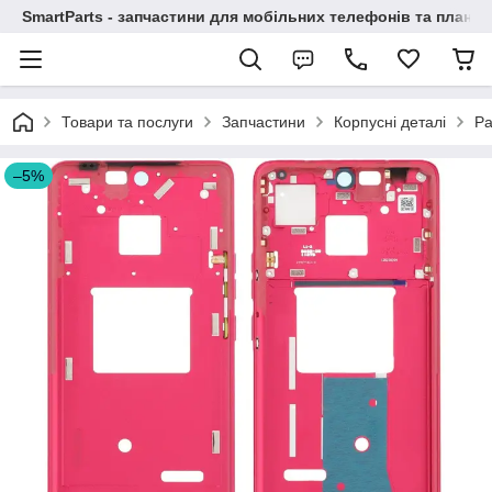
SmartParts - запчастини для мобільних телефонів та планше
Товари та послуги
Запчастини
Корпусні деталі
Ра
–5%