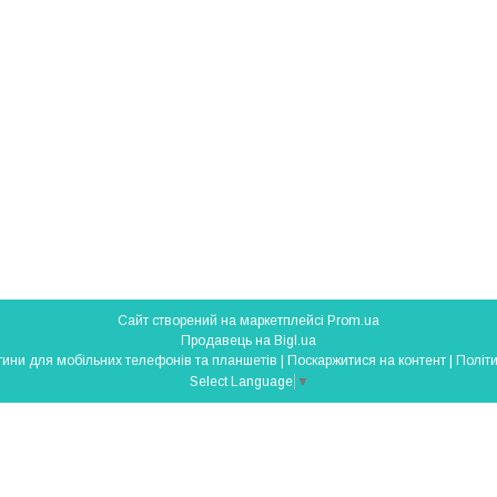
Сайт створений на маркетплейсі
Prom.ua
Продавець на Bigl.ua
SmartParts - запчастини для мобільних телефонів та планшетів |
Поскаржитися на контент
|
Політи
Select Language
▼