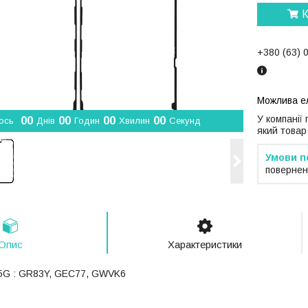
К
+380 (63) 
У компанії
0
0
0
0
0
0
0
0
ось
Днів
Годин
Хвилин
Секунд
який товар
повернен
Опис
Характеристики
o 5G : GR83Y, GEC77, GWVK6