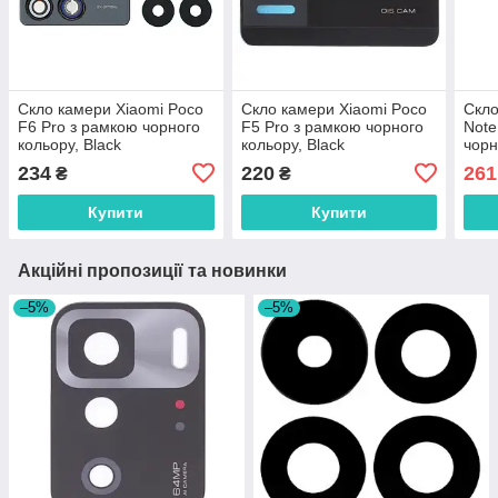
Скло камери Xiaomi Poco
Скло камери Xiaomi Poco
Скло
F6 Pro з рамкою чорного
F5 Pro з рамкою чорного
Note
кольору, Black
кольору, Black
чорн
Blac
234
220
261
₴
₴
Купити
Купити
Акційні пропозиції та новинки
–5%
–5%