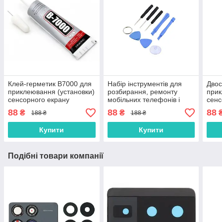
Клей-герметик B7000 для
Набір інструментів для
Двос
приклеювання (установки)
розбирання, ремонту
прик
сенсорного екрану
мобільних телефонів і
сенс
(тачскріна), дисплея
планшетів
(тач
88
88
88
₴
₴
188 ₴
188 ₴
(модуля) 15 мл
(мод
осно
Купити
Купити
Подібні товари компанії