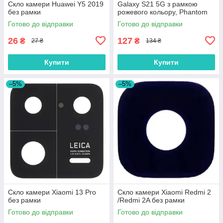
Скло камери Huawei Y5 2019
Galaxy S21 5G з рамкою
без рамки
рожевого кольору, Phantom
Pink /Phantom Violet /Phantom
Готово до відправки
Готово до відправки
Red
26
127
₴
₴
27 ₴
134 ₴
Купити
Купити
–5%
–5%
Скло камери Xiaomi 13 Pro
Скло камери Xiaomi Redmi 2
без рамки
/Redmi 2A без рамки
Готово до відправки
Готово до відправки