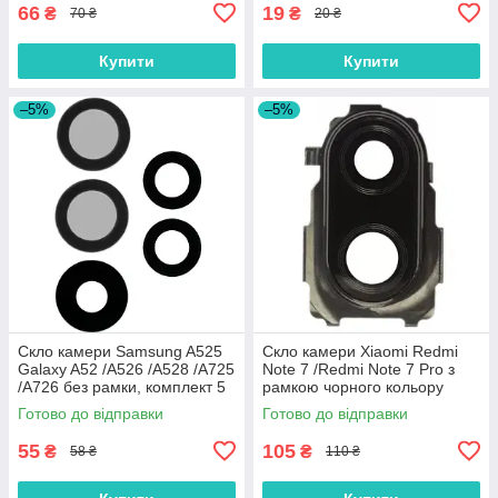
66
19
₴
₴
70 ₴
20 ₴
Купити
Купити
–5%
–5%
Скло камери Samsung A525
Скло камери Xiaomi Redmi
Galaxy A52 /A526 /A528 /A725
Note 7 /Redmi Note 7 Pro з
/A726 без рамки, комплект 5
рамкою чорного кольору
шт.
Готово до відправки
Готово до відправки
55
105
₴
₴
58 ₴
110 ₴