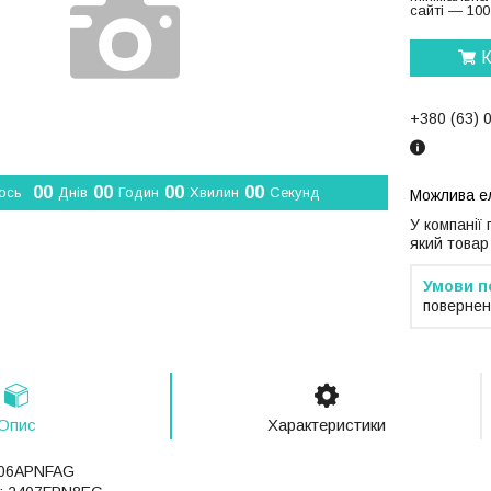
сайті — 100
К
+380 (63) 
0
0
0
0
0
0
0
0
ось
Днів
Годин
Хвилин
Секунд
У компанії
який товар
повернен
Опис
Характеристики
2406APNFAG