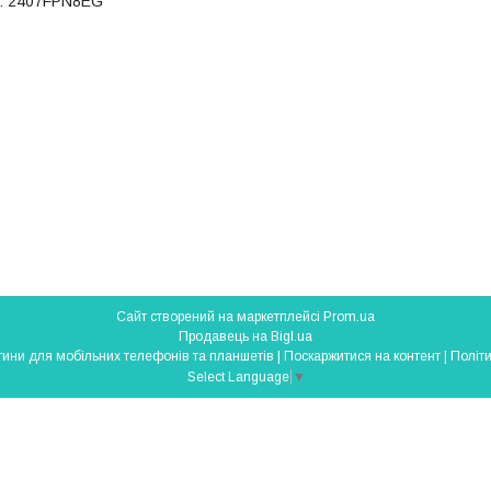
 : 2407FPN8EG
Сайт створений на маркетплейсі
Prom.ua
Продавець на Bigl.ua
SmartParts - запчастини для мобільних телефонів та планшетів |
Поскаржитися на контент
|
Політи
Select Language
▼