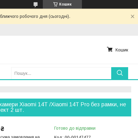
Кошик
ближчого робочого дня (сьогодні).
Кошик
камери Xiaomi 14T /Xiaomi 14T Pro без рамки, не
ект 2 шт.
 ₴
Готово до відправки
 сума замовлення на
Код:
00-00147477