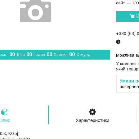
сайті — 100
К
+380 (63) 
0
0
0
0
0
0
0
0
ось
Днів
Годин
Хвилин
Секунд
У компанії
який товар
повернен
Опис
Характеристики
5k, KG5j;