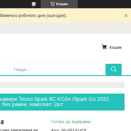
Кошик
ближчого робочого дня (сьогодні).
Кошик
камери Tecno Spark 8C KG5n /Spark Go 2022
без рамки, комплект 2шт
 ₴
Готово до відправки
 сума замовлення на
Код:
00-00147479