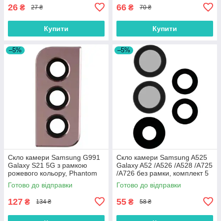
26
66
₴
₴
27 ₴
70 ₴
Купити
Купити
–5%
–5%
Скло камери Samsung G991
Скло камери Samsung A525
Galaxy S21 5G з рамкою
Galaxy A52 /A526 /A528 /A725
рожевого кольору, Phantom
/A726 без рамки, комплект 5
Pink /Phantom Violet /Phantom
шт.
Готово до відправки
Готово до відправки
Red
127
55
₴
₴
134 ₴
58 ₴