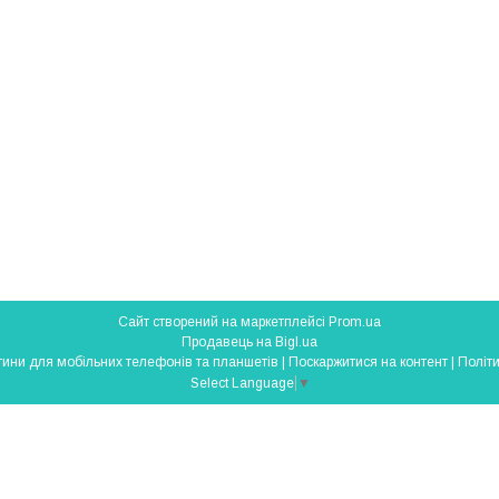
Сайт створений на маркетплейсі
Prom.ua
Продавець на Bigl.ua
SmartParts - запчастини для мобільних телефонів та планшетів |
Поскаржитися на контент
|
Політи
Select Language
▼