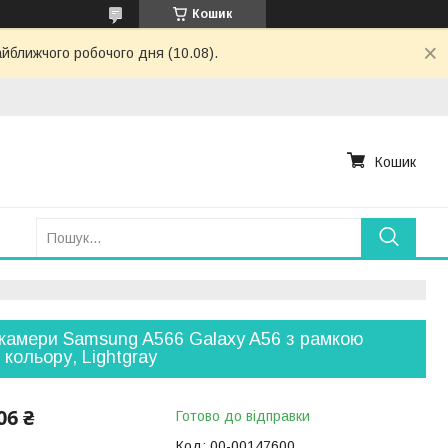
Кошик
айближчого робочого дня (10.08).
Кошик
камери Samsung A566 Galaxy A56 з рамкою
о кольору, Lightgray
06 ₴
Готово до відправки
Код:
00-00147600