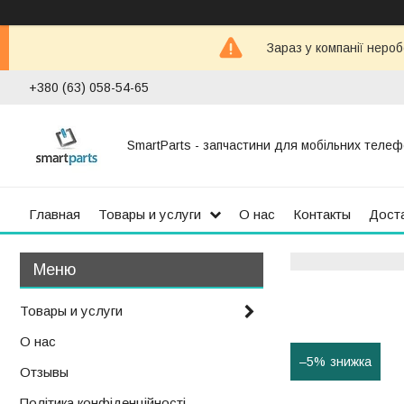
Зараз у компанії неро
+380 (63) 058-54-65
SmartParts - запчастини для мобільних телеф
Главная
Товары и услуги
О нас
Контакты
Доста
Товары и услуги
О нас
–5%
Отзывы
Політика конфіденційності