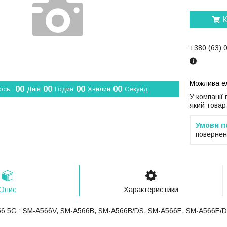
К
+380 (63) 
0
0
0
0
0
0
0
0
ось
Днів
Годин
Хвилин
Секунд
У компанії
який товар
повернен
Опис
Характеристики
56 5G : SM-A566V, SM-A566B, SM-A566B/DS, SM-A566E, SM-A566E/