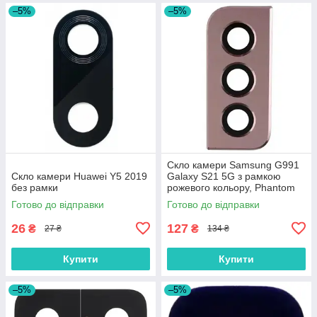
–5%
–5%
Скло камери Samsung G991
Скло камери Huawei Y5 2019
Galaxy S21 5G з рамкою
без рамки
рожевого кольору, Phantom
Pink /Phantom Violet /Phantom
Готово до відправки
Готово до відправки
Red
26
127
₴
₴
27 ₴
134 ₴
Купити
Купити
–5%
–5%