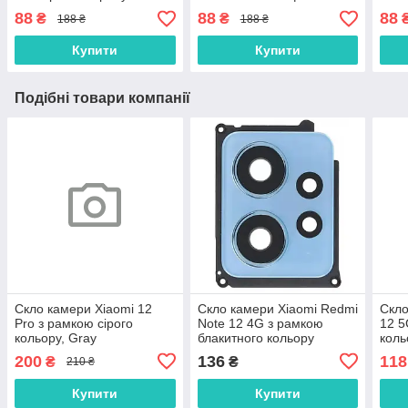
(тачскріна), дисплея
планшетів
(тач
88
88
88
₴
₴
188 ₴
188 ₴
(модуля) 15 мл
(мод
осно
Купити
Купити
Подібні товари компанії
Скло камери Xiaomi 12
Скло камери Xiaomi Redmi
Скло
Pro з рамкою сірого
Note 12 4G з рамкою
12 5
кольору, Gray
блакитного кольору
коль
200
136
118
₴
₴
210 ₴
Купити
Купити