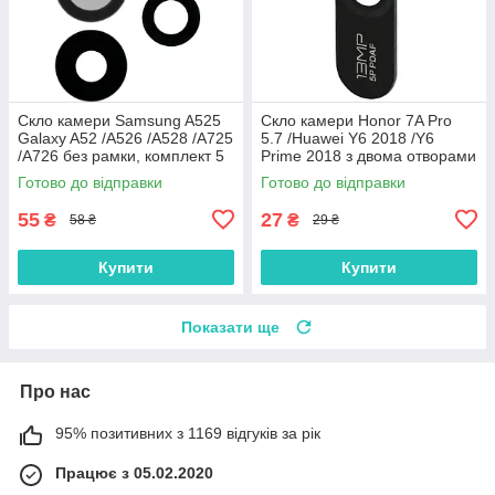
Скло камери Samsung A525
Скло камери Honor 7A Pro
Galaxy A52 /A526 /A528 /A725
5.7 /Huawei Y6 2018 /Y6
/A726 без рамки, комплект 5
Prime 2018 з двома отворами
шт.
без рамки
Готово до відправки
Готово до відправки
55
27
₴
₴
58 ₴
29 ₴
Купити
Купити
Показати ще
Про нас
95% позитивних з 1169 відгуків за рік
Працює з 05.02.2020