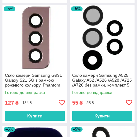
–5%
–5%
Скло камери Samsung G991
Скло камери Samsung A525
Galaxy S21 5G з рамкою
Galaxy A52 /A526 /A528 /A725
рожевого кольору, Phantom
/A726 без рамки, комплект 5
Pink /Phantom Violet /Phantom
шт.
Готово до відправки
Готово до відправки
Red
127
55
₴
₴
134 ₴
58 ₴
Купити
Купити
–5%
–5%