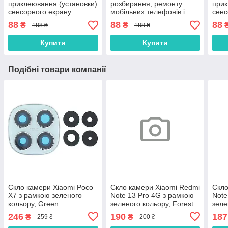
приклеювання (установки)
розбирання, ремонту
прик
сенсорного екрану
мобільних телефонів і
сенс
(тачскріна), дисплея
планшетів
(тач
88
88
88
₴
₴
188 ₴
188 ₴
(модуля) 15 мл
(мод
осно
Купити
Купити
Подібні товари компанії
Скло камери Xiaomi Poco
Скло камери Xiaomi Redmi
Скло
X7 з рамкою зеленого
Note 13 Pro 4G з рамкою
Note
кольору, Green
зеленого кольору, Forest
зеле
Green
Gre
246
190
187
₴
₴
259 ₴
200 ₴