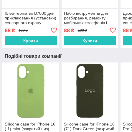
Клей-герметик B7000 для
Набір інструментів для
Двос
приклеювання (установки)
розбирання, ремонту
прик
сенсорного екрану
мобільних телефонів і
сенс
(тачскріна), дисплея
планшетів
(тач
88
88
88
₴
₴
188 ₴
188 ₴
(модуля) 15 мл
(мод
осно
Купити
Купити
Подібні товари компанії
Silicone case for iPhone 16
Silicone case for iPhone 16
Sili
( 1) mint (закритий низ)
(71) Dark Green (закритий
Pro 