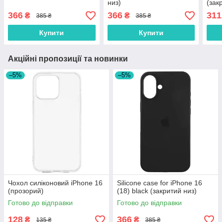
низ)
(зак
366
366
311
₴
₴
385 ₴
385 ₴
Купити
Купити
Акційні пропозиції та новинки
–5%
–5%
Чохол силіконовий iPhone 16
Silicone case for iPhone 16
(прозорий)
(18) black (закритий низ)
Готово до відправки
Готово до відправки
128
366
₴
₴
135 ₴
385 ₴