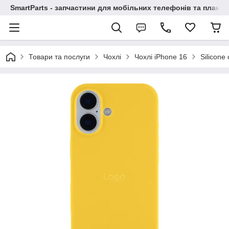
SmartParts - запчастини для мобільних телефонів та планше
Товари та послуги
Чохлі
Чохлі iPhone 16
Silicone