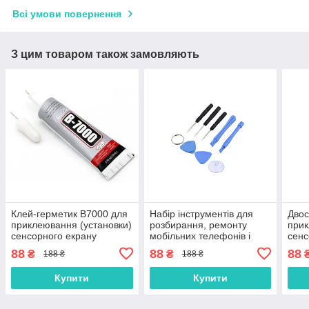
Всі умови повернення
З цим товаром також замовляють
Клей-герметик B7000 для
Набір інструментів для
Двос
приклеювання (установки)
розбирання, ремонту
прик
сенсорного екрану
мобільних телефонів і
сенс
(тачскріна), дисплея
планшетів
(тач
88
88
88
₴
₴
188 ₴
188 ₴
(модуля) 15 мл
(мод
осно
Купити
Купити