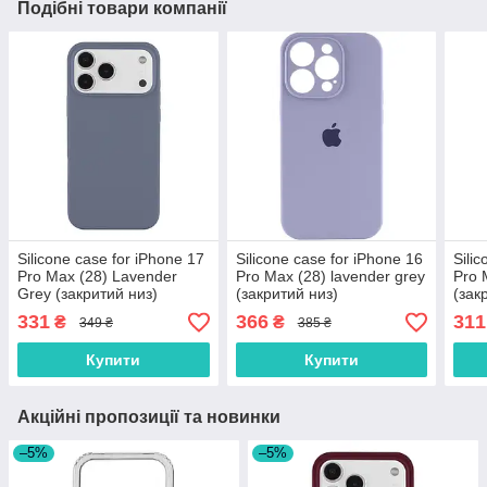
Подібні товари компанії
Silicone case for iPhone 17
Silicone case for iPhone 16
Sili
Pro Max (28) Lavender
Pro Max (28) lavender grey
Pro 
Grey (закритий низ)
(закритий низ)
(зак
331
366
311
₴
₴
349 ₴
385 ₴
Купити
Купити
Акційні пропозиції та новинки
–5%
–5%