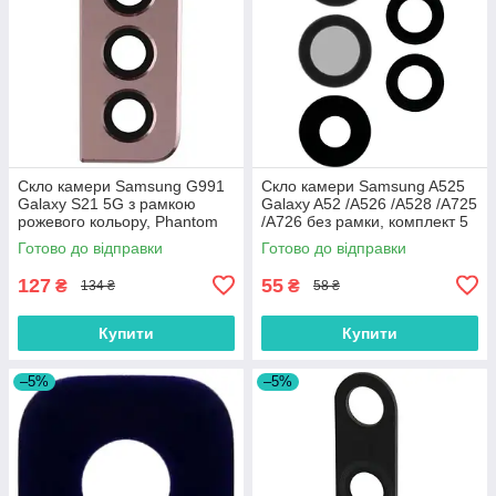
Скло камери Samsung G991
Скло камери Samsung A525
Galaxy S21 5G з рамкою
Galaxy A52 /A526 /A528 /A725
рожевого кольору, Phantom
/A726 без рамки, комплект 5
Pink /Phantom Violet /Phantom
шт.
Готово до відправки
Готово до відправки
Red
127
55
₴
₴
134 ₴
58 ₴
Купити
Купити
–5%
–5%