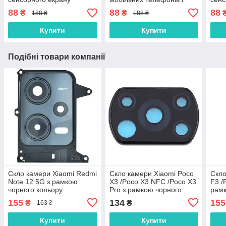
(тачскріна), дисплея
планшетів
(тач
88
88
88
₴
₴
188 ₴
188 ₴
(модуля) 15 мл
(мод
осно
Купити
Купити
Подібні товари компанії
Скло камери Xiaomi Redmi
Скло камери Xiaomi Poco
Скло
Note 12 5G з рамкою
X3 /Poco X3 NFC /Poco X3
F3 /
чорного кольору
Pro з рамкою чорного
рамк
кольору
Nigh
155
134
155
₴
₴
163 ₴
Купити
Купити