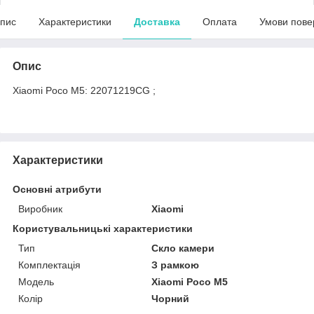
пис
Характеристики
Доставка
Оплата
Умови пове
Опис
Xiaomi Poco M5: 22071219CG ;
Характеристики
Основні атрибути
Виробник
Xiaomi
Користувальницькі характеристики
Тип
Скло камери
Комплектація
З рамкою
Мoдель
Xiaomi Poco M5
Колір
Чорний