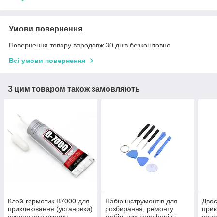
Умови повернення
Повернення товару впродовж 30 днів безкоштовно
Всі умови повернення
З цим товаром також замовляють
Клей-герметик B7000 для
Набір інструментів для
Двос
приклеювання (установки)
розбирання, ремонту
прик
сенсорного екрану
мобільних телефонів і
сенс